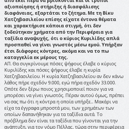
από εκεί πέρα να βρίσκονται και οι τρόποι
αξιοποίησης ή στήριξης ή διασφάλισης
διαφάνειας, εξαρτάται το ζήτημα. Με τη Βίκυ
Χατζηβασιλείου επίσης είχατε έντονα θέματα
και χαρακτήρισε κάποια στιγμή, ότι δεν
ξοδεύτηκαν χρήματα από την Περιφέρεια για
ταξίδια αναψυχής, ότι ο κύριος Κυριλίδης απλά
προσπαθεί να γίνει γνωστός μέσω εμού. Υπήρξαν
έτσι διάφορες κόντρες, ακόμα και να το πω
καταγγελία εκ μέρους της.
ΑΠ. Θα συγκρίνουμε πόσες ψήφους έλαβε ο κύριος
Κυριλίδης και πόσες ψήφους έλαβε η κυρία
Χατζηβασιλείου. Η κυρία Χατζηβασιλείου αν δεν κάνω
λάθος πήρε σχεδόν 9.000, εγώ πήρα σχεδόν 33.000.
Οπότε δεν ξέρω ποιος χρησιμοποιεί ποιον για να
μπορέσει να γίνει γνωστός. Πέραν αυτού όμως, πρέπει
να σας πω ότι η κόντρα η οποία υπήρξε... Μακάρι να
είχα τα έγγραφα μπροστά μου, των χρημάτων των
οποίων δαπανήθηκαν για τα ταξίδια αυτά. Το
πρόβλημα δεν είναι τα ταξίδια που γίνονται για την
ανάπτυξη, για τον νόμο Πέλλας, τώρα στην περιφέρεια