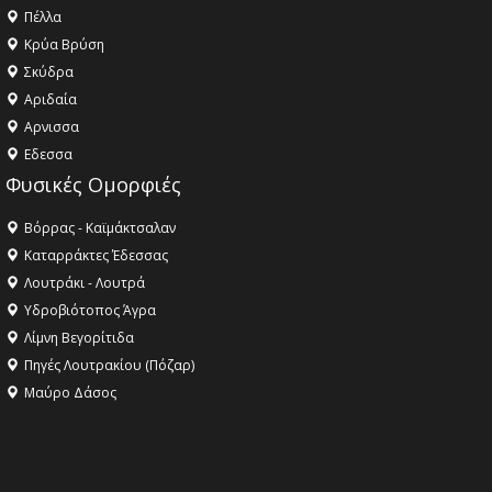
Πέλλα
Κρύα Βρύση
Σκύδρα
Αριδαία
Aρνισσα
Eδεσσα
Φυσικές Ομορφιές
Βόρρας - Καϊμάκτσαλαν
Καταρράκτες Έδεσσας
Λουτράκι - Λουτρά
Υδροβιότοπος Άγρα
Λίμνη Βεγορίτιδα
Πηγές Λουτρακίου (Πόζαρ)
Μαύρο Δάσος