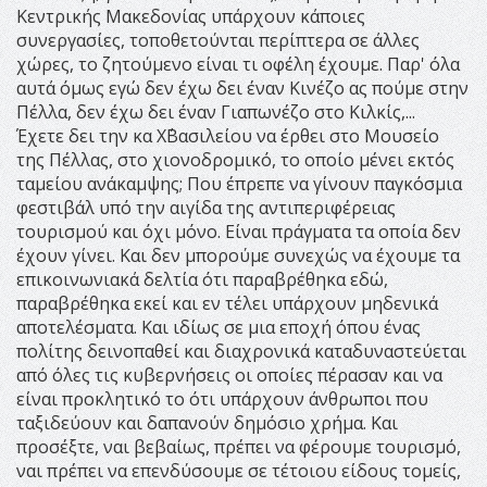
Κεντρικής Μακεδονίας υπάρχουν κάποιες
συνεργασίες, τοποθετούνται περίπτερα σε άλλες
χώρες, το ζητούμενο είναι τι οφέλη έχουμε. Παρ' όλα
αυτά όμως εγώ δεν έχω δει έναν Κινέζο ας πούμε στην
Πέλλα, δεν έχω δει έναν Γιαπωνέζο στο Κιλκίς,...
Έχετε δει την κα Χ΄Βασιλείου να έρθει στο Μουσείο
της Πέλλας, στο χιονοδρομικό, το οποίο μένει εκτός
ταμείου ανάκαμψης; Που έπρεπε να γίνουν παγκόσμια
φεστιβάλ υπό την αιγίδα της αντιπεριφέρειας
τουρισμού και όχι μόνο. Είναι πράγματα τα οποία δεν
έχουν γίνει. Και δεν μπορούμε συνεχώς να έχουμε τα
επικοινωνιακά δελτία ότι παραβρέθηκα εδώ,
παραβρέθηκα εκεί και εν τέλει υπάρχουν μηδενικά
αποτελέσματα. Και ιδίως σε μια εποχή όπου ένας
πολίτης δεινοπαθεί και διαχρονικά καταδυναστεύεται
από όλες τις κυβερνήσεις οι οποίες πέρασαν και να
είναι προκλητικό το ότι υπάρχουν άνθρωποι που
ταξιδεύουν και δαπανούν δημόσιο χρήμα. Και
προσέξτε, ναι βεβαίως, πρέπει να φέρουμε τουρισμό,
ναι πρέπει να επενδύσουμε σε τέτοιου είδους τομείς,