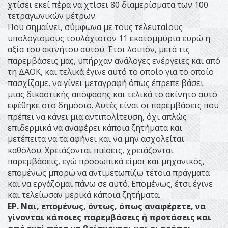
χτίσει εκεί πέρα να χτίσει 80 διαμερίσματα των 100
τετραγωνικών μέτρων.
Που σημαίνει, σύμφωνα με τους τελευταίους
υπολογισμούς τουλάχιστον 11 εκατομμύρια ευρώ η
αξία του ακινήτου αυτού. Έτσι λοιπόν, μετά τις
παρεμβάσεις μας, υπήρχαν ανάλογες ενέργειες και από
τη ΔΑΟΚ, και τελικά έγινε αυτό το οποίο για το οποίο
πασχίζαμε, να γίνει μεταγραφή όπως έπρεπε βάσει
μιας δικαστικής απόφασης και τελικά το ακίνητο αυτό
εφέθηκε στο δημόσιο. Αυτές είναι οι παρεμβάσεις που
πρέπει να κάνει μια αντιπολίτευση, όχι απλώς
επιδερμικά να αναφέρει κάποια ζητήματα και
μετέπειτα να τα αφήνει και να μην ασχολείται
καθόλου. Χρειάζονται πιέσεις, χρειάζονται
παρεμβάσεις, εγώ προσωπικά είμαι και μηχανικός,
επομένως μπορώ να αντιμετωπίζω τέτοια πράγματα
και να εργάζομαι πάνω σε αυτό. Επομένως, έτσι έγινε
και τελείωσαν μερικά κάποια ζητήματα.
ΕΡ. Ναι, επομένως, όντως, όπως αναφέρετε, να
γίνονται κάποιες παρεμβάσεις ή προτάσεις και