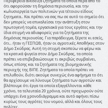
Περιφέρεια ανέδειξα ζητήματα τα οποία πέρα από το
ότι αφορούσαν τη δημόσια περιουσία, και την
κωλυσιεργεία των πολιτικών για τέτοιου είδους
ζητηματα... Και πρέπει να σας πω σε αυτό το σημείο ότι
δεν μπορείς να επικαλείσαι την ανάπτυξη στον
πρωτογενή τομέα, εργασιακά για τους εργάτες και την
ίδια στιγμή να αδιαφορείς για τα ζητήματα της
δημόσιας περιουσίας. Για παράδειγμα, ξέρετε κι εσείς,
ότι... ήταν η ΓΕΣΠΩΒ, ήταν οι αγροτικές Αποθήκες στον
Δήμο Σκύδρας. Αυτή τη στιγμή σκοπεύω να φέρω και
τα κρατικά ψυγεία στον Δήμο Σκύδρας, τα οποία
πρέπει να επιβεβαιώσουμε τι ακριβώς συμβαίνει,
όπως επίσης και τα ζητήματα της βιομηχανικής
περιοχής της ΒΙΠΕ. Ζητήματα τα οποία πρέπει να
επιλυθούν, διότι ακούμε συνεχώς ένα αφήγημα το ότι
θα αρχίσουμε να λύνουμε ζητήματα των αγροτών και
βλέπουμε ότι έργα τα οποία εξαγγέλλονται κάθε
χρόνο, τα τελευταία 20 χρόνια, ούτε προχωρούν ούτε
υπάρχει ένα χρονοδιάγραμμα και αυτό αφήνει πίσω
κυρίως τους αγρότες του νομού, αλλά και όλους τους
πολίτες.