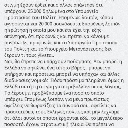
στιγμή έχουν έρθει και ο άλλος απάντησε ότι
υπάρχουν 25.000 δηλωμένα στο Υπουργείο
Προστασίας του Πολίτη. Επομένως λοιπόν, κάπου
αγνοούνται και 20.000 ασυνόδευτα. Επομένως λοιπόν,
η ερώτηση η οποία μου κάνετε έχει την εξής
απάντηση, ότι προφανώς και πρέπει να κάνουμε
pushbacks, προφανώς και το Υπουργείο Προστασίας
του Πολίτη και το Υπουργείο Μετανάστευσης δεν
ξέρουν τι τους γίνεται.
Ναι, θα έπρεπε να υπάρχουν πούσμπατς. Δεν μπορεί η
Ελλάδα να σηκώνει ένα τέτοιο βάρος... μπορεί να
υπήρχαν και πρόστιμα, μπορεί να υπήρχαν και άλλες
διαδικασίες νομικές. Πόσα πρόστιμα πληρώνει όμως η
Ελλάδα αυτή τη στιγμή για περιβαλλοντικούς λόγους;
Το ξέρουμε, προβλέπουμε ένα ποσό το οποίο
υπάρχει. Επομένως λοιπόν, για μένα πρωτίστως
οφείλεις να θωρακίζεις τα σύνορά σου, οφείλεις να
προστατεύεις τους Έλληνες πολίτες και μην ξεχνάμε
ότι όλοι αυτοί οι οποίοι έρχονται εδώ, το μεγαλύτερο
ποσοστό, έχουν στρατιωτική ηλικία. Θα πρέπει να