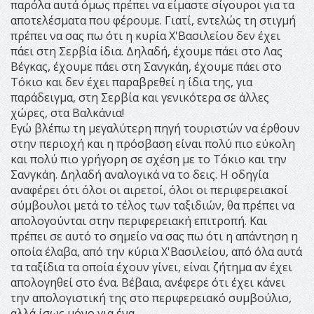
παρόλα αυτά όμως πρέπει να είμαστε σίγουροι για τα
αποτελέσματα που φέρουμε. Γιατί, εντελώς τη στιγμή
πρέπει να σας πω ότι η κυρία Χ'Βασιλείου δεν έχει
πάει στη Σερβία ίδια. Δηλαδή, έχουμε πάει στο Λας
Βέγκας, έχουμε πάει στη Σανγκάη, έχουμε πάει στο
Τόκιο και δεν έχει παραβρεθεί η ίδια της, για
παράδειγμα, στη Σερβία και γενικότερα σε άλλες
χώρες, στα Βαλκάνια!
Εγώ βλέπω τη μεγαλύτερη πηγή τουριστών να έρθουν
στην περιοχή και η πρόσβαση είναι πολύ πιο εύκολη
και πολύ πιο γρήγορη σε σχέση με το Τόκιο και την
Σανγκάη. Δηλαδή αναλογικά να το δεις. Η οδηγία
αναφέρει ότι όλοι οι αιρετοί, όλοι οι περιφερειακοί
σύμβουλοι μετά το τέλος των ταξιδιών, θα πρέπει να
απολογούνται στην περιφερειακή επιτροπή. Και
πρέπει σε αυτό το σημείο να σας πω ότι η απάντηση η
οποία έλαβα, από την κύρια Χ'Βασιλείου, από όλα αυτά
τα ταξίδια τα οποία έχουν γίνει, είναι ζήτημα αν έχει
απολογηθεί στο ένα. Βέβαια, ανέφερε ότι έχει κάνει
την απολογιστική της στο περιφερειακό συμβούλιο,
αλλά ίσως μόνο για ένα...