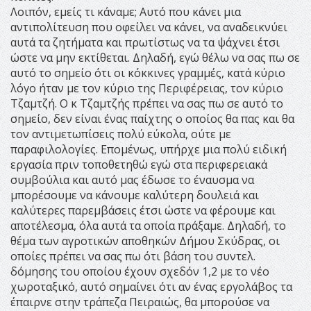
Λοιπόν, εμείς τι κάναμε; Αυτό που κάνει μια
αντιπολίτευση που οφείλει να κάνει, να αναδεικνύει
αυτά τα ζητήματα και πρωτίστως να τα ψάχνει έτσι
ώστε να μην εκτίθεται. Δηλαδή, εγώ θέλω να σας πω σε
αυτό το σημείο ότι οι κόκκινες γραμμές, κατά κύριο
λόγο ήταν με τον κύριο της Περιφέρειας, τον κύριο
Τζαμτζή. Ο κ Τζαμτζής πρέπει να σας πω σε αυτό το
σημείο, δεν είναι ένας παίχτης ο οποίος θα πας και θα
τον αντιμετωπίσεις πολύ εύκολα, ούτε με
παραφιλολογίες. Επομένως, υπήρχε μια πολύ ειδική
εργασία πριν τοποθετηθώ εγώ στα περιφερειακά
συμβούλια και αυτό μας έδωσε το έναυσμα να
μπορέσουμε να κάνουμε καλύτερη δουλειά και
καλύτερες παρεμβάσεις έτσι ώστε να φέρουμε και
αποτέλεσμα, όλα αυτά τα οποία πράξαμε. Δηλαδή, το
θέμα των αγροτικών αποθηκών Δήμου Σκύδρας, οι
οποίες πρέπει να σας πω ότι βάση του συντελ.
δόμησης του οποίου έχουν σχεδόν 1,2 με το νέο
χωροταξικό, αυτό σημαίνει ότι αν ένας εργολάβος τα
έπαιρνε στην τράπεζα Πειραιώς, θα μπορούσε να