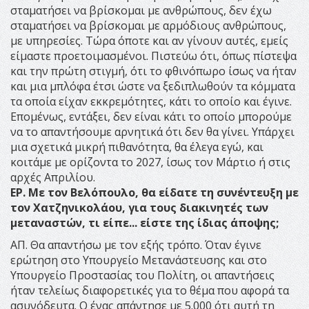
σταματήσει να βρίσκομαι με ανθρώπους, δεν έχω
σταματήσει να βρίσκομαι με αρμόδιους ανθρώπους,
με υπηρεσίες. Τώρα όποτε και αν γίνουν αυτές, εμείς
είμαστε προετοιμασμένοι. Πιστεύω ότι, όπως πίστεψα
και την πρώτη στιγμή, ότι το φθινόπωρο ίσως να ήταν
και μια μπλόφα έτσι ώστε να ξεδιπλωθούν τα κόμματα
τα οποία είχαν εκκρεμότητες, κάτι το οποίο και έγινε.
Επομένως, εντάξει, δεν είναι κάτι το οποίο μπορούμε
να το απαντήσουμε αρνητικά ότι δεν θα γίνει. Υπάρχει
μια σχετικά μικρή πιθανότητα, θα έλεγα εγώ, και
κοιτάμε με ορίζοντα το 2027, ίσως τον Μάρτιο ή στις
αρχές Απριλίου.
ΕΡ. Με τον Βελόπουλο, θα είδατε τη συνέντευξη με
τον Χατζηνικολάου, για τους διακινητές των
μεταναστών, τι είπε... είστε της ίδιας άποψης;
ΑΠ. Θα απαντήσω με τον εξής τρόπο. Όταν έγινε
ερώτηση στο Υπουργείο Μετανάστευσης και στο
Υπουργείο Προστασίας του Πολίτη, οι απαντήσεις
ήταν τελείως διαφορετικές για το θέμα που αφορά τα
ασυνόδευτα. Ο ένας απάντησε με 5.000 ότι αυτή τη