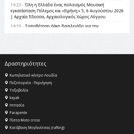
14:23 -
Όλη η Ελλάδα ένας πολιτισμός Μουσική
εγκατάσταση Πόλεμος και «Ειρήνη;» 5, 6 Αυγούστου 2026
| Αρχαία Έδεσσα, Αρχαιολογικός Χώρος Λόγγου
14:19 -
Τοποθέτηση Λάκη Βασιλειάδη για την
Αναθεώρηση του Συντάγματος: «Σε τέτοιες κορυφαίες
θεσμικές διαδικασίες υπάρχει μόνο η ευθύνη απέναντι
στις επόμενες γενιές»
16:35 -
Το πρόγραμμα του ΠΑΟΚ στον δεύτερο γύρο του
Champions League!
Δραστηριότητες
16:27 -
Όλυμπος: Εντάχθηκε στον Κατάλογο Παγκόσμιας
Κληρονομιάς της UNESCO – Ομόφωνη η απόφαση Ο
Κωπηλατικό κέντρο Λουδία
Όλυμπος αναγνωρίστηκε ως φυσικό και πολιτιστικό
Πεζοπορεία - Περιήγηση
αγαθό εξέχουσας οικουμενικής αξίας για την
Τοξοβολία
ανθρωπότητα
kayak
16:18 -
ΕΝΟΡΙΑΚΕΣ ΚΑΛΟΚΑΙΡΙΝΕΣ ΔΡΑΣΕΙΣ ΓΙΑ ΠΑΙΔΙΑ
Ιππασία
ΣΤΗΝ ΕΔΕΣΣΑ
Parapente
Πίστα Moto cross
Κατάβαση Μογλενίτσας (rafting)