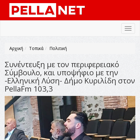
Toggl
navig
Αρχική
Τοπικά
Πολιτική
Συνέντευξη με τον περιφερειακό
Σύμβουλο, και υποψήφιο με την
-Ελληνική Λύση- Δήμο Κυριλίδη στον
PellaFm 103,3