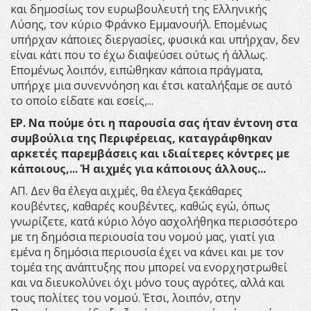
και δημοσίως τον ευρωβουλευτή της Ελληνικής
Λύσης, τον κύριο Φράνκο Εμμανουήλ. Επομένως
υπήρχαν κάποιες διεργασίες, φυσικά και υπήρχαν, δεν
είναι κάτι που το έχω διαψεύσει ούτως ή άλλως.
Επομένως λοιπόν, ειπώθηκαν κάποια πράγματα,
υπήρχε μια συνεννόηση και έτσι καταλήξαμε σε αυτό
το οποίο είδατε και εσείς,...
ΕΡ. Να πούμε ότι η παρουσία σας ήταν έντονη στα
συμβούλια της Περιφέρειας, καταγράφθηκαν
αρκετές παρεμβάσεις και ιδιαίτερες κόντρες με
κάποιους,...
Ή αιχμές για κάποιους άλλους...
ΑΠ. Δεν θα έλεγα αιχμές, θα έλεγα ξεκάθαρες
κουβέντες, καθαρές κουβέντες, καθώς εγώ, όπως
γνωρίζετε, κατά κύριο λόγο ασχολήθηκα περισσότερο
με τη δημόσια περιουσία του νομού μας, γιατί για
εμένα η δημόσια περιουσία έχει να κάνει και με τον
τομέα της ανάπτυξης που μπορεί να ενορχηστρωθεί
και να διευκολύνει όχι μόνο τους αγρότες, αλλά και
τους πολίτες του νομού. Έτσι, λοιπόν, στην