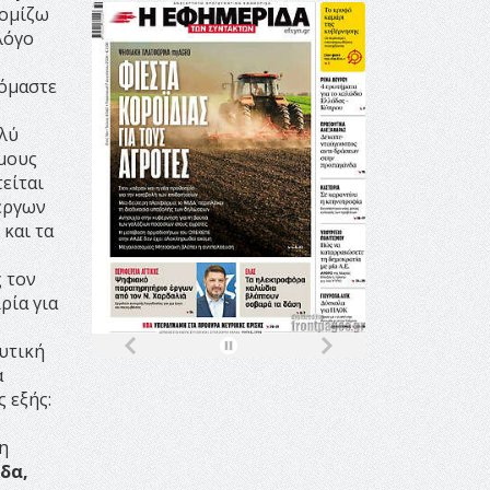
νομίζω
λόγο
κόμαστε
ολύ
ήμους
είται
έργων
και τα
 τον
ρία για
υτική
α
 εξής:
η
ίδα,