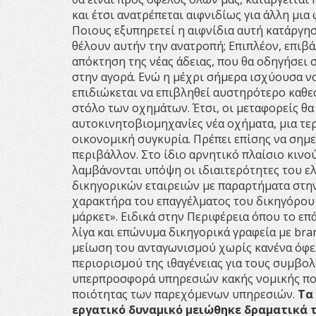
και έτσι ανατρέπεται αιφνιδίως για άλλη μ
Ποιους εξυπηρετεί η αιφνίδια αυτή κατάργη
θέλουν αυτήν την ανατροπή; Επιπλέον, επιβ
απόκτηση της νέας άδειας, που θα οδηγήσει
στην αγορά. Ενώ η μέχρι σήμερα ισχύουσα ν
επιδιώκεται να επιβληθεί αυστηρότερο καθε
στόλο των οχημάτων. Έτσι, οι μεταφορείς θα
αυτοκινητοβιομηχανίες νέα οχήματα, μια τε
οικονομική συγκυρία. Πρέπει επίσης να σημει
περιβάλλον. Στο ίδιο αρνητικό πλαίσιο κινού
λαμβάνονται υπόψη οι ιδιαιτερότητες του ε
δικηγορικών εταιρειών με παραρτήματα στην 
χαρακτήρα του επαγγέλματος του δικηγόρου 
μάρκετ». Ειδικά στην Περιφέρεια όπου το επ
λίγα και επώνυμα δικηγορικά γραφεία με br
μείωση του ανταγωνισμού χωρίς κανένα όφελ
περιορισμού της ιθαγένειας για τους συμβολ
υπερπροσφορά υπηρεσιών κακής νομικής ποι
ποιότητας των παρεχόμενων υπηρεσιών.
Τα 
εργατικό δυναμικό μειώθηκε δραματικά τ