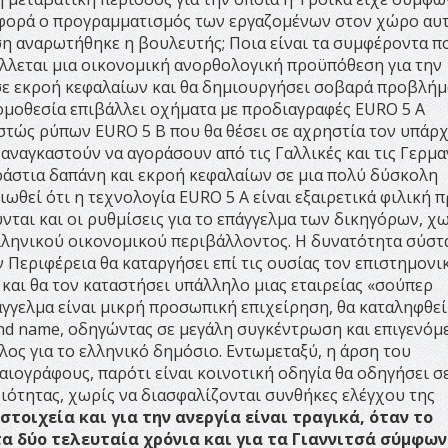
ια φορά ο προγραμματισμός των εργαζομένων στον χώρο αυτ
ση αναρωτήθηκε η βουλευτής; Ποια είναι τα συμφέροντα π
άλλεται μια οικονομική ανορθολογική προϋπόθεση για την
 σε εκροή κεφαλαίων και θα δημιουργήσει σοβαρά προβλήμ
ομοθεσία επιβάλλει οχήματα με προδιαγραφές ΕURO 5 Α
στώς ρύπων ΕURO 5 Β που θα θέσει σε αχρηστία τον υπάρ
 αναγκαστούν να αγοράσουν από τις Γαλλικές και τις Γερμα
ράστια δαπάνη και εκροή κεφαλαίων σε μια πολύ δύσκολη
ωθεί ότι η τεχνολογία ΕURO 5 Α είναι εξαιρετικά φιλική π
νται και οι ρυθμίσεις για το επάγγελμα των δικηγόρων, χω
λληνικού οικονομικού περιβάλλοντος. Η δυνατότητα σύστ
Περιφέρεια θα καταργήσει επί τις ουσίας τον επιστημονι
και θα τον καταστήσει υπάλληλο μιας εταιρείας «σούπερ
άγγελμα είναι μικρή προσωπική επιχείρηση, θα καταληφθεί
and name, οδηγώντας σε μεγάλη συγκέντρωση και επιγενόμ
ος για το ελληνικό δημόσιο. Εντωμεταξύ, η άρση του
αιογράφους, παρότι είναι κοινοτική οδηγία θα οδηγήσει σε
ότητας, χωρίς να διασφαλίζονται συνθήκες ελέγχου της
στοιχεία και για την ανεργία είναι τραγικά, όταν το
α δύο τελευταία χρόνια και για τα Γιαννιτσά σύμφων