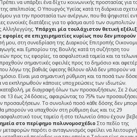
Πρέπει να υπάρξει ένα δίχτυ κοινωνικής προστασίας για τ
ης απελπισίας. Ο Υπουργός Υγείας κατά τη διάρκεια σχετι
όμου για την προστασία των ανέργων, που θα ψηφιστεί εν
ς ευνοϊκές διατάξεις για το φάσμα αυτό των συμπολιτών 
ς Αλληλεγγύης.
Υπάρχει μία τουλάχιστον θετική εξέλιξ
ς εφορίες σε επιχειρηματίες κυρίως που δεν μπορούν
ή μου, στη συνεδρίαση της Διαρκούς Επιτροπής Οικονομ
αγωγής και Εμπορίου της Βουλής κατά τη συζήτηση του
ν προς τις εφορίες, τα ασφαλιστικά ταμεία και τα τελωνε
σπραχθούν σημαντικές οφειλές προς το δημόσιο και αφετέ
που λόγω της βαθιάς ύφεσης θέλουν αλλά δεν μπορούν να
μόσιο. Είναι μια σημαντική ρύθμιση και τα ποσά των δόσ
 να εκπληρωθούν κάποιες υποχρεώσεις των ιδιωτών.
 καταβολή, με διαγραφή όλων των προσαυξήσεων, Σε 2 έως
 σε 13 έως 24 δόσεις, αφαιρώντας το 75% των προσαυξήσ
των προσαυξήσεων. Το συνολικό ποσό κάθε δόσης δεν μπορε
 θα μπορούν να υπαχθούν στη ρύθμιση έως και τις 29
ο ασφαλιστικό τους ταμείο ή στο τελωνείο όπου έχουν βεβ
σημεία στο περίφημο πολυνομοσχέδιο
Στο πεδίο της
μεταφορών παρότι ο ανταγωνισμός οφείλει να λειτουργή
 η μεταβατική περίοδος για την οποία η Τρόικα είχε συμφ