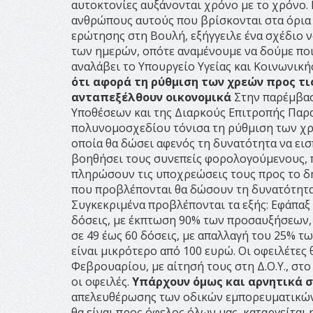
αυτοκτονίες αυξάνονται χρόνο με το χρόνο. 
ανθρώπους αυτούς που βρίσκονται στα όρια τ
ερώτησης στη Βουλή, εξήγγειλε ένα σχέδιο ν
των ημερών, οπότε αναμένουμε να δούμε ποιε
αναλάβει το Υπουργείο Υγείας και Κοινωνική
ότι αφορά τη ρύθμιση των χρεών προς τι
ανταπεξέλθουν οικονομικά
Στην παρέμβασ
Υποθέσεων και της Διαρκούς Επιτροπής Παρ
πολυνομοσχεδίου τόνισα τη ρύθμιση των χρεώ
οποία θα δώσει αφενός τη δυνατότητα να ει
βοηθήσει τους συνεπείς φορολογούμενους, 
πληρώσουν τις υποχρεώσεις τους προς το δη
που προβλέπονται θα δώσουν τη δυνατότητα
Συγκεκριμένα προβλέπονται τα εξής: Εφάπαξ
δόσεις, με έκπτωση 90% των προσαυξήσεων,
σε 49 έως 60 δόσεις, με απαλλαγή του 25% 
είναι μικρότερο από 100 ευρώ. Οι οφειλέτες
Φεβρουαρίου, με αίτησή τους στη Δ.Ο.Υ., στ
οι οφειλές.
Υπάρχουν όμως και αρνητικά 
απελευθέρωσης των οδικών εμπορευματικών 
θα είναι προς όφελος όλων μας, καταργείται