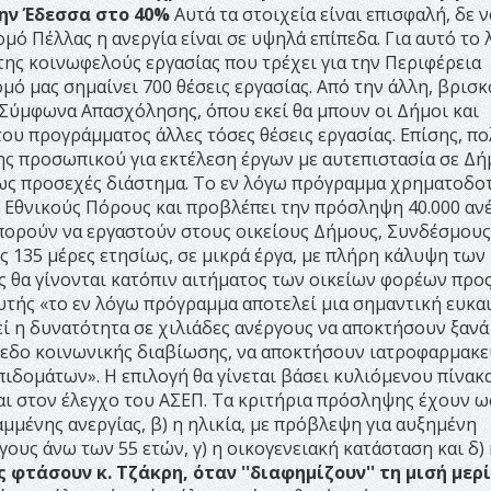
την Έδεσσα στο 40%
Αυτά τα στοιχεία είναι επισφαλή, δε 
ομό Πέλλας η ανεργία είναι σε υψηλά επίπεδα. Για αυτό το 
της κοινωφελούς εργασίας που τρέχει για την Περιφέρεια
μό μας σημαίνει 700 θέσεις εργασίας. Από την άλλη, βρισ
 Σύμφωνα Απασχόλησης, όπου εκεί θα μπουν οι Δήμοι και
ου προγράμματος άλλες τόσες θέσεις εργασίας. Επίσης, π
ης προσωπικού για εκτέλεση έργων με αυτεπιστασία σε Δ
σως προσεχές διάστημα. Το εν λόγω πρόγραμμα χρηματοδοτ
ό Εθνικούς Πόρους και προβλέπει την πρόσληψη 40.000 αν
μπορούν να εργαστούν στους οικείους Δήμους, Συνδέσμους 
135 μέρες ετησίως, σε μικρά έργα, με πλήρη κάλυψη των
 θα γίνονται κατόπιν αιτήματος των οικείων φορέων προς
τής «το εν λόγω πρόγραμμα αποτελεί μια σημαντική ευκαι
ί η δυνατότητα σε χιλιάδες ανέργους να αποκτήσουν ξανά
πεδο κοινωνικής διαβίωσης, να αποκτήσουν ιατροφαρμακε
ιδομάτων». Η επιλογή θα γίνεται βάσει κυλιόμενου πίνακ
αι στον έλεγχο του ΑΣΕΠ. Τα κριτήρια πρόσληψης έχουν ως
μμένης ανεργίας, β) η ηλικία, με πρόβλεψη για αυξημένη
ους άνω των 55 ετών, γ) η οικογενειακή κατάσταση και δ) 
 φτάσουν κ. Τζάκρη, όταν ''διαφημίζουν'' τη μισή μερ