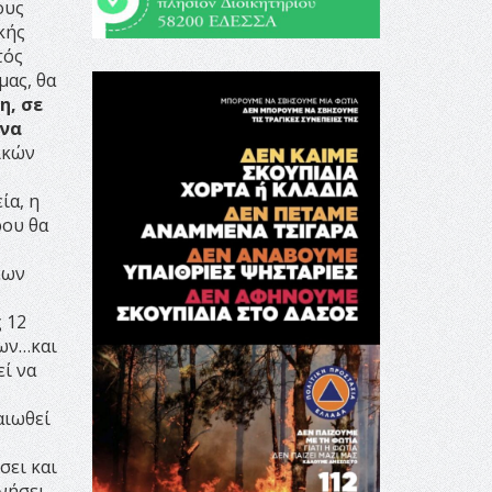
ους
κής
τός
μας, θα
η, σε
 να
ικών
ία, η
ρου θα
εων
 12
εων…και
ί να
αιωθεί
σει και
ωνήσει