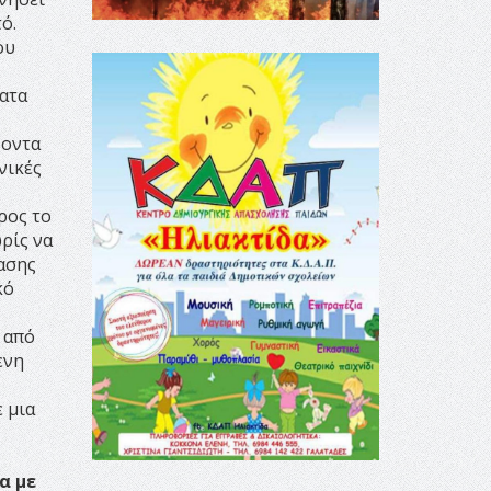
ό.
ου
ατα
χοντα
νικές
ρος το
ρίς να
ασης
κό
 από
ενη
 μια
α με