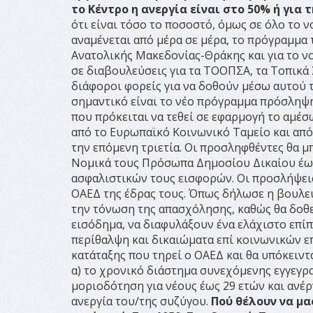
το Κέντρο η ανεργία είναι στο 50% ή για 
ότι είναι τόσο το ποσοστό, όμως σε όλο το ν
αναμένεται από μέρα σε μέρα, το πρόγραμμα 
Ανατολικής Μακεδονίας-Θράκης και για το νο
σε διαβουλεύσεις για τα ΤΟΟΠΣΑ, τα Τοπικά
διάφοροι φορείς για να δοθούν μέσω αυτού τ
σημαντικό είναι το νέο πρόγραμμα πρόσληψ
που πρόκειται να τεθεί σε εφαρμογή το αμέ
από το Ευρωπαϊκό Κοινωνικό Ταμείο και απ
την επόμενη τριετία. Οι προσληφθέντες θα 
Νομικά τους Πρόσωπα Δημοσίου Δικαίου έως 
ασφαλιστικών τους εισφορών. Οι προσλήψεις
ΟΑΕΔ της έδρας τους. Όπως δήλωσε η βουλευ
την τόνωση της απασχόλησης, καθώς θα δοθε
εισόδημα, να διαφυλάξουν ένα ελάχιστο επί
περίθαλψη και δικαιώματα επί κοινωνικών επ
κατάταξης που τηρεί ο ΟΑΕΔ και θα υπόκειντ
α) το χρονικό διάστημα συνεχόμενης εγγεγρα
μοριοδότηση για νέους έως 29 ετών και ανέργ
ανεργία του/της συζύγου.
Πού θέλουν να μας