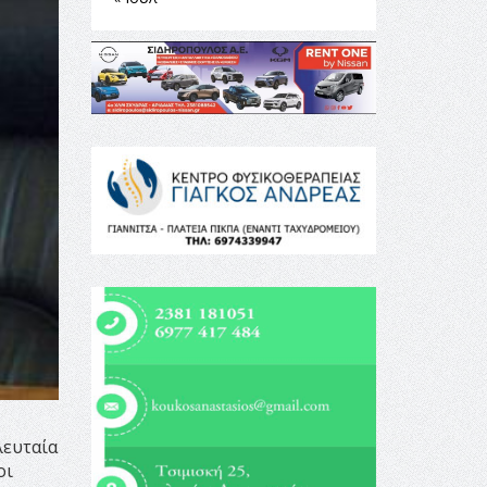
λευταία
οι