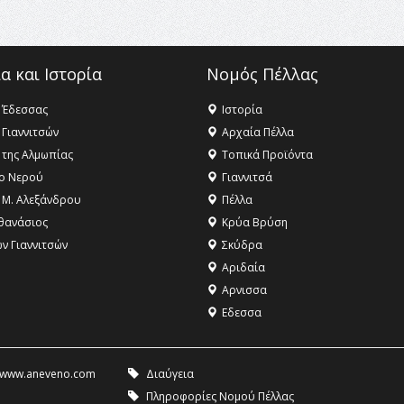
α και Ιστορία
Νομός Πέλλας
 Έδεσσας
Ιστορία
 Γιαννιτσών
Αρχαία Πέλλα
 της Αλμωπίας
Τοπικά Προϊόντα
ο Νερού
Γιαννιτσά
 Μ. Αλεξάνδρου
Πέλλα
θανάσιος
Κρύα Βρύση
ων Γιαννιτσών
Σκύδρα
Αριδαία
Aρνισσα
Eδεσσα
www.aneveno.com
Διαύγεια
Πληροφορίες Νομού Πέλλας