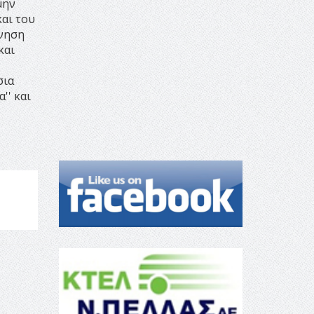
μην
και του
ρνηση
και
σια
'' και