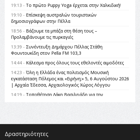
19:13 -
Το πρώτο Puppy Yoga έρχεται στην Χαλκιδική!
19:10 -
Επίσκεψη αυστραλών τουριστικών
δημοσιογράφων στην Πέλλα
18:56 -
Βάζουμε τα μπάζα στη θέση τους –
Προλαμβάνουμε τις πυρκαγιές
13:39 -
Συνέντευξη Δημάρχου Πέλλας Στάθη
Φουντουκίδη στον Pella FM 103,3
14:44 -
Κάλεσμα προς όλους τους εθελοντές αιμοδότες
14:23 -
Όλη η Ελλάδα ένας πολιτισμός Μουσική
εγκατάσταση Πόλεμος και «Ειρήνη;» 5, 6 Αυγούστου 2026
| Αρχαία Έδεσσα, Αρχαιολογικός Χώρος Λόγγου
14:19 -
Τοποθέτηση Λάκη Βασιλειάδη για την
Αναθεώρηση του Συντάγματος: «Σε τέτοιες κορυφαίες
θεσμικές διαδικασίες υπάρχει μόνο η ευθύνη απέναντι
στις επόμενες γενιές»
16:35 -
Το πρόγραμμα του ΠΑΟΚ στον δεύτερο γύρο του
Champions League!
Δραστηριότητες
16:27 -
Όλυμπος: Εντάχθηκε στον Κατάλογο Παγκόσμιας