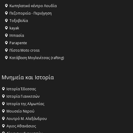
Κληρονομιάς της UNESCO – Ομόφωνη η απόφαση Ο
Κωπηλατικό κέντρο Λουδία
Όλυμπος αναγνωρίστηκε ως φυσικό και πολιτιστικό
Πεζοπορεία - Περιήγηση
αγαθό εξέχουσας οικουμενικής αξίας για την
Τοξοβολία
ανθρωπότητα
kayak
16:18 -
ΕΝΟΡΙΑΚΕΣ ΚΑΛΟΚΑΙΡΙΝΕΣ ΔΡΑΣΕΙΣ ΓΙΑ ΠΑΙΔΙΑ
Ιππασία
ΣΤΗΝ ΕΔΕΣΣΑ
Parapente
Πίστα Moto cross
Κατάβαση Μογλενίτσας (rafting)
Μνημεία και Ιστορία
Ιστορία Έδεσσας
Ιστορία Γιαννιτσών
Ιστορία της Αλμωπίας
Μουσείο Νερού
Λουτρό Μ. Αλεξάνδρου
Αγιος Αθανάσιος