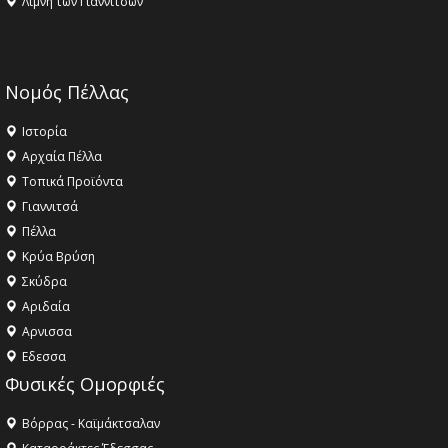
Λίμνη των Γιαννιτσών
Νομός Πέλλας
Ιστορία
Αρχαία Πέλλα
Τοπικά Προϊόντα
Γιαννιτσά
Πέλλα
Κρύα Βρύση
Σκύδρα
Αριδαία
Aρνισσα
Eδεσσα
Φυσικές Ομορφιές
Βόρρας - Καϊμάκτσαλαν