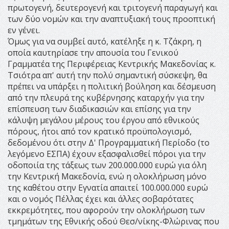
πρωτογενή, δευτερογενή και τριτογενή παραγωγή και
των δύο νομών και την αναπτυξιακή τους προοπτική
εν γένει.
Όμως για να συμβεί αυτό, κατέληξε η κ. Τζάκρη, η
οποία καυτηρίασε την απουσία του Γενικού
Γραμματέα της Περιφέρειας Κεντρικής Μακεδονίας κ.
Τσιότρα απ' αυτή την πολύ σημαντική σύσκεψη, θα
πρέπει να υπάρξει η πολιτική βούληση και δέσμευση
από την πλευρά της κυβέρνησης καταρχήν για την
επίσπευση των διαδικασιών και επίσης για την
κάλυψη μεγάλου μέρους του έργου από εθνικούς
πόρους, ήτοι από τον κρατικό προϋπολογισμό,
δεδομένου ότι στην Δ' Προγραμματική Περίοδο (το
λεγόμενο ΕΣΠΑ) έχουν εξασφαλισθεί πόροι για την
οδοποιία της τάξεως των 200.000.000 ευρώ για όλη
την Κεντρική Μακεδονία, ενώ η ολοκλήρωση μόνο
της καθέτου στην Εγνατία απαιτεί 100.000.000 ευρώ
και ο νομός Πέλλας έχει και άλλες σοβαρότατες
εκκρεμότητες, που αφορούν την ολοκλήρωση των
τμημάτων της Εθνικής οδού Θεσ/νίκης-Φλώρινας που