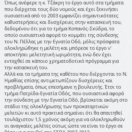
Όπως ανέφερε η κ. Τζάκρη το έργο αυτό στα τμήματα
που διέρχεται τους δύο νομούς και έχει ξεκινήσει
ουσιαστικά από το 2003 εμφανίζει σημαντικότατες
καθυστερήσεις και δυσχέρειες στην κατασκευή του,
δεδομένου ότι για το τμήμα Κοπανός-Σκύδρα, το
οποίο ουσιαστικά αφορά το κομμάτι της σύνδεσης
του Ν. Πέλλας με την Εγνατία Οδό, μόλις πρόσφατα
ολοκληρώθηκε η μελέτη και μπόρεσε το έργο ν'
αποκτήσει μελετητική ωριμότητα, ενώ δεν έχει
ενταχθεί σε κάποιο χρηματοδοτικό πρόγραμμα για
την κατασκευή του.
Αλλά και τα τμήματα της καθέτου που διέρχονται το Ν.
Ημαθίας επίσης αντιμετωπίζουν δυσχέρειες και
προβλήματα, όπως επεσήμανε η βουλευτής. Έτσι το
τμήμα Πατρίδα-Εγνατία Οδός, που ουσιαστικά αφορά
την σύνδεση με την Εγνατία Οδό, βρίσκεται ακόμη στο
στάδιο της ολοκλήρωσης των προκαταρτικών
μελετών κι αυτό πρακτικά σημαίνει ότι θα απαιτηθεί
τουλάχιστον 1,5 χρόνος ακόμη για να ολοκληρωθούν
οι αναγκαίες μελέτες ούτως ώστε να είναι το έργο σε