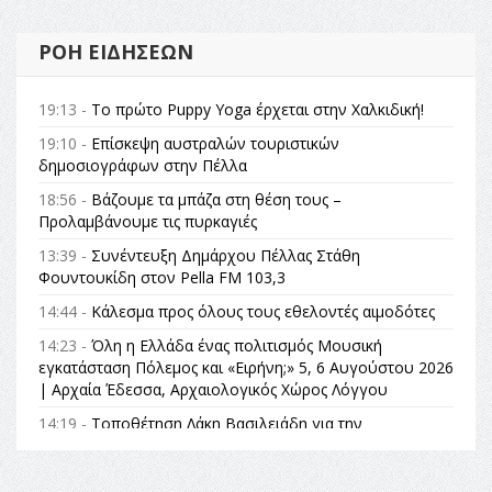
ΡΟΉ ΕΙΔΉΣΕΩΝ
19:13 -
Το πρώτο Puppy Yoga έρχεται στην Χαλκιδική!
19:10 -
Επίσκεψη αυστραλών τουριστικών
δημοσιογράφων στην Πέλλα
18:56 -
Βάζουμε τα μπάζα στη θέση τους –
Προλαμβάνουμε τις πυρκαγιές
13:39 -
Συνέντευξη Δημάρχου Πέλλας Στάθη
Φουντουκίδη στον Pella FM 103,3
14:44 -
Κάλεσμα προς όλους τους εθελοντές αιμοδότες
14:23 -
Όλη η Ελλάδα ένας πολιτισμός Μουσική
εγκατάσταση Πόλεμος και «Ειρήνη;» 5, 6 Αυγούστου 2026
| Αρχαία Έδεσσα, Αρχαιολογικός Χώρος Λόγγου
14:19 -
Τοποθέτηση Λάκη Βασιλειάδη για την
Αναθεώρηση του Συντάγματος: «Σε τέτοιες κορυφαίες
θεσμικές διαδικασίες υπάρχει μόνο η ευθύνη απέναντι
στις επόμενες γενιές»