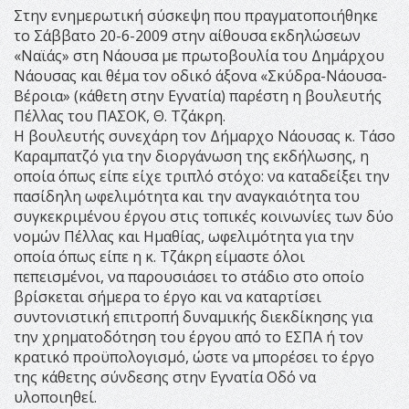
Στην ενημερωτική σύσκεψη που πραγματοποιήθηκε
το Σάββατο 20-6-2009 στην αίθουσα εκδηλώσεων
«Ναϊάς» στη Νάουσα με πρωτοβουλία του Δημάρχου
Νάουσας και θέμα τον οδικό άξονα «Σκύδρα-Νάουσα-
Βέροια» (κάθετη στην Εγνατία) παρέστη η βουλευτής
Πέλλας του ΠΑΣΟΚ, Θ. Τζάκρη.
Η βουλευτής συνεχάρη τον Δήμαρχο Νάουσας κ. Τάσο
Καραμπατζό για την διοργάνωση της εκδήλωσης, η
οποία όπως είπε είχε τριπλό στόχο: να καταδείξει την
πασίδηλη ωφελιμότητα και την αναγκαιότητα του
συγκεκριμένου έργου στις τοπικές κοινωνίες των δύο
νομών Πέλλας και Ημαθίας, ωφελιμότητα για την
οποία όπως είπε η κ. Τζάκρη είμαστε όλοι
πεπεισμένοι, να παρουσιάσει το στάδιο στο οποίο
βρίσκεται σήμερα το έργο και να καταρτίσει
συντονιστική επιτροπή δυναμικής διεκδίκησης για
την χρηματοδότηση του έργου από το ΕΣΠΑ ή τον
κρατικό προϋπολογισμό, ώστε να μπορέσει το έργο
της κάθετης σύνδεσης στην Εγνατία Οδό να
υλοποιηθεί.