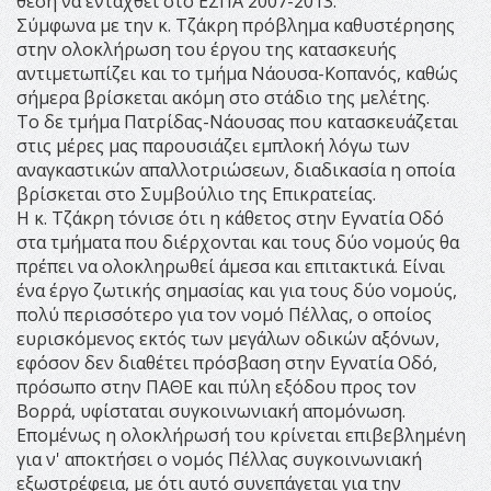
θέση να ενταχθεί στο ΕΣΠΑ 2007-2013.
Σύμφωνα με την κ. Τζάκρη πρόβλημα καθυστέρησης
στην ολοκλήρωση του έργου της κατασκευής
αντιμετωπίζει και το τμήμα Νάουσα-Κοπανός, καθώς
σήμερα βρίσκεται ακόμη στο στάδιο της μελέτης.
Το δε τμήμα Πατρίδας-Νάουσας που κατασκευάζεται
στις μέρες μας παρουσιάζει εμπλοκή λόγω των
αναγκαστικών απαλλοτριώσεων, διαδικασία η οποία
βρίσκεται στο Συμβούλιο της Επικρατείας.
Η κ. Τζάκρη τόνισε ότι η κάθετος στην Εγνατία Οδό
στα τμήματα που διέρχονται και τους δύο νομούς θα
πρέπει να ολοκληρωθεί άμεσα και επιτακτικά. Είναι
ένα έργο ζωτικής σημασίας και για τους δύο νομούς,
πολύ περισσότερο για τον νομό Πέλλας, ο οποίος
ευρισκόμενος εκτός των μεγάλων οδικών αξόνων,
εφόσον δεν διαθέτει πρόσβαση στην Εγνατία Οδό,
πρόσωπο στην ΠΑΘΕ και πύλη εξόδου προς τον
Βορρά, υφίσταται συγκοινωνιακή απομόνωση.
Επομένως η ολοκλήρωσή του κρίνεται επιβεβλημένη
για ν' αποκτήσει ο νομός Πέλλας συγκοινωνιακή
εξωστρέφεια, με ότι αυτό συνεπάγεται για την