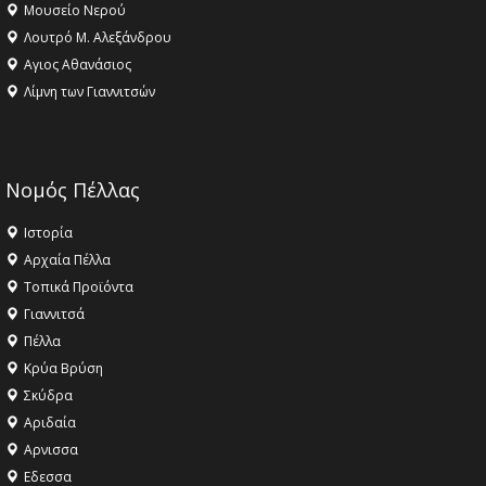
Μουσείο Νερού
Λουτρό Μ. Αλεξάνδρου
Αγιος Αθανάσιος
Λίμνη των Γιαννιτσών
Νομός Πέλλας
Ιστορία
Αρχαία Πέλλα
Τοπικά Προϊόντα
Γιαννιτσά
Πέλλα
Κρύα Βρύση
Σκύδρα
Αριδαία
Aρνισσα
Eδεσσα