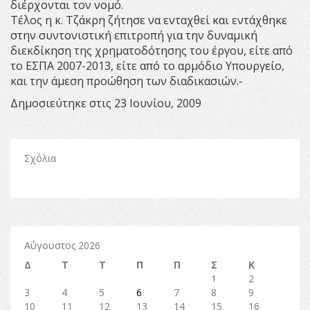
διέρχονται τον νομό.
Τέλος η κ. Τζάκρη ζήτησε να ενταχθεί και εντάχθηκε
στην συντονιστική επιτροπή για την δυναμική
διεκδίκηση της χρηματοδότησης του έργου, είτε από
το ΕΣΠΑ 2007-2013, είτε από το αρμόδιο Υπουργείο,
και την άμεση προώθηση των διαδικασιών.-
Δημοσιεύτηκε στις 23 Ιουνίου, 2009
Σχόλια
Αύγουστος 2026
Δ
Τ
Τ
Π
Π
Σ
Κ
1
2
3
4
5
6
7
8
9
10
11
12
13
14
15
16