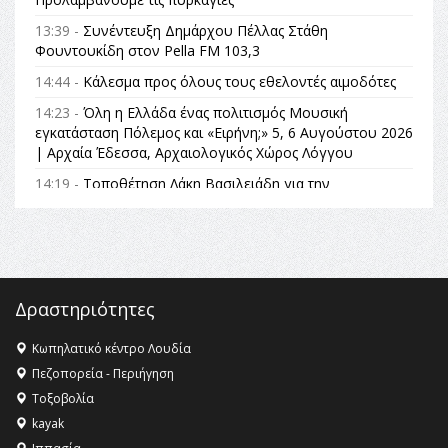
13:39 -
Συνέντευξη Δημάρχου Πέλλας Στάθη
Φουντουκίδη στον Pella FM 103,3
14:44 -
Κάλεσμα προς όλους τους εθελοντές αιμοδότες
14:23 -
Όλη η Ελλάδα ένας πολιτισμός Μουσική
εγκατάσταση Πόλεμος και «Ειρήνη;» 5, 6 Αυγούστου 2026
| Αρχαία Έδεσσα, Αρχαιολογικός Χώρος Λόγγου
14:19 -
Τοποθέτηση Λάκη Βασιλειάδη για την
Αναθεώρηση του Συντάγματος: «Σε τέτοιες κορυφαίες
θεσμικές διαδικασίες υπάρχει μόνο η ευθύνη απέναντι
στις επόμενες γενιές»
16:35 -
Το πρόγραμμα του ΠΑΟΚ στον δεύτερο γύρο του
Champions League!
Δραστηριότητες
16:27 -
Όλυμπος: Εντάχθηκε στον Κατάλογο Παγκόσμιας
Κληρονομιάς της UNESCO – Ομόφωνη η απόφαση Ο
Κωπηλατικό κέντρο Λουδία
Όλυμπος αναγνωρίστηκε ως φυσικό και πολιτιστικό
Πεζοπορεία - Περιήγηση
αγαθό εξέχουσας οικουμενικής αξίας για την
Τοξοβολία
ανθρωπότητα
kayak
16:18 -
ΕΝΟΡΙΑΚΕΣ ΚΑΛΟΚΑΙΡΙΝΕΣ ΔΡΑΣΕΙΣ ΓΙΑ ΠΑΙΔΙΑ