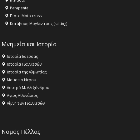
Ιππασία
ΣΤΗΝ ΕΔΕΣΣΑ
Parapente
Πίστα Moto cross
Κατάβαση Μογλενίτσας (rafting)
Μνημεία και Ιστορία
Ιστορία Έδεσσας
Ιστορία Γιαννιτσών
Ιστορία της Αλμωπίας
Μουσείο Νερού
Λουτρό Μ. Αλεξάνδρου
Αγιος Αθανάσιος
Λίμνη των Γιαννιτσών
Νομός Πέλλας