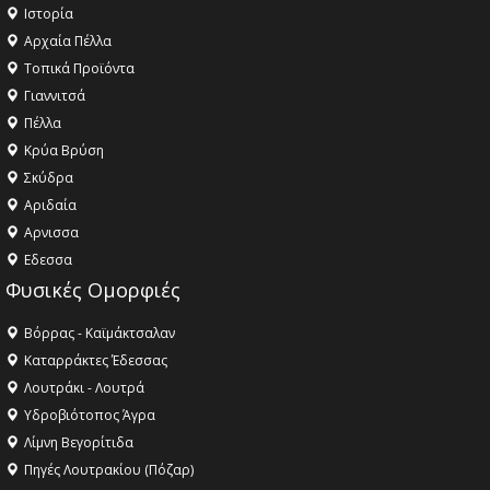
Ιστορία
Αρχαία Πέλλα
Τοπικά Προϊόντα
Γιαννιτσά
Πέλλα
Κρύα Βρύση
Σκύδρα
Αριδαία
Aρνισσα
Eδεσσα
Φυσικές Ομορφιές
Βόρρας - Καϊμάκτσαλαν
Καταρράκτες Έδεσσας
Λουτράκι - Λουτρά
Υδροβιότοπος Άγρα
Λίμνη Βεγορίτιδα
Πηγές Λουτρακίου (Πόζαρ)