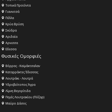
Τοπικά Προϊόντα
Γιαννιτσά
Πέλλα
Κρύα Βρύση
Σκύδρα
Αριδαία
Aρνισσα
Eδεσσα
Φυσικές Ομορφιές
Βόρρας - Καϊμάκτσαλαν
Καταρράκτες Έδεσσας
Λουτράκι - Λουτρά
Υδροβιότοπος Άγρα
Λίμνη Βεγορίτιδα
Πηγές Λουτρακίου (Πόζαρ)
Μαύρο Δάσος