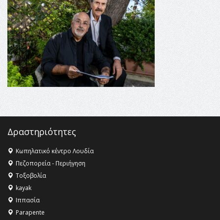
16:35 -
Το πρόγραμμα του ΠΑΟΚ στον δεύτερο γύρο του
Champions League!
16:27 -
Όλυμπος: Εντάχθηκε στον Κατάλογο Παγκόσμιας
Κληρονομιάς της UNESCO – Ομόφωνη η απόφαση Ο
Όλυμπος αναγνωρίστηκε ως φυσικό και πολιτιστικό
αγαθό εξέχουσας οικουμενικής αξίας για την
ανθρωπότητα
16:18 -
ΕΝΟΡΙΑΚΕΣ ΚΑΛΟΚΑΙΡΙΝΕΣ ΔΡΑΣΕΙΣ ΓΙΑ ΠΑΙΔΙΑ
ΣΤΗΝ ΕΔΕΣΣΑ
Δραστηριότητες
Κωπηλατικό κέντρο Λουδία
Πεζοπορεία - Περιήγηση
Τοξοβολία
kayak
Ιππασία
Parapente