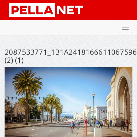
Toggl
navig
2087533771_1B1A24181666110675963
(2) (1)