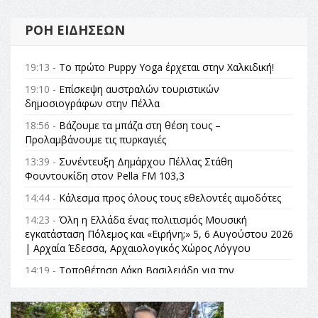
ΡΟΉ ΕΙΔΉΣΕΩΝ
19:13 -
Το πρώτο Puppy Yoga έρχεται στην Χαλκιδική!
19:10 -
Επίσκεψη αυστραλών τουριστικών
δημοσιογράφων στην Πέλλα
18:56 -
Βάζουμε τα μπάζα στη θέση τους –
Προλαμβάνουμε τις πυρκαγιές
13:39 -
Συνέντευξη Δημάρχου Πέλλας Στάθη
Φουντουκίδη στον Pella FM 103,3
14:44 -
Κάλεσμα προς όλους τους εθελοντές αιμοδότες
14:23 -
Όλη η Ελλάδα ένας πολιτισμός Μουσική
εγκατάσταση Πόλεμος και «Ειρήνη;» 5, 6 Αυγούστου 2026
| Αρχαία Έδεσσα, Αρχαιολογικός Χώρος Λόγγου
14:19 -
Τοποθέτηση Λάκη Βασιλειάδη για την
Αναθεώρηση του Συντάγματος: «Σε τέτοιες κορυφαίες
θεσμικές διαδικασίες υπάρχει μόνο η ευθύνη απέναντι
στις επόμενες γενιές»