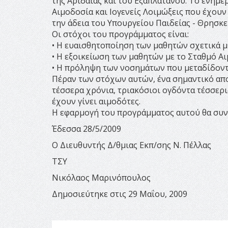
της Αριδαίας και του Εξαπλατάνου. Το ενημε
Αιμοδοσία και Ιογενείς Λοιμώξεις που έχουν
την άδεια του Υπουργείου Παιδείας - Θρησ
Οι στόχοι του προγράμματος είναι:
• Η ευαισθητοποίηση των μαθητών σχετικά μ
• Η εξοικείωση των μαθητών με το Σταθμό Α
• Η πρόληψη των νοσημάτων που μεταδίδοντ
Πέραν των στόχων αυτών, ένα σημαντικό απο
τέσσερα χρόνια, τριακόσιοι ογδόντα τέσσερι
έχουν γίνει αιμοδότες.
Η εφαρμογή του προγράμματος αυτού θα συνεχ
Έδεσσα 28/5/2009
Ο Διευθυντής Δ/θμιας Εκπ/σης Ν. Πέλλας
ΤΣΥ
Νικόλαος Μαρινόπουλος
Δημοσιεύτηκε στις 29 Μαΐου, 2009