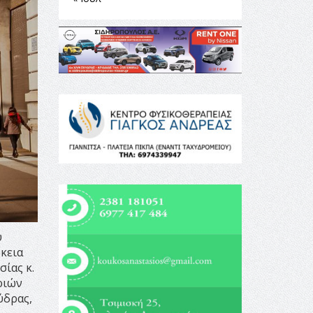
υ
κεια
ίας κ.
ριών
ύδρας,