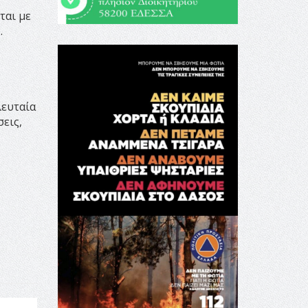
ται με
.
λευταία
εις,