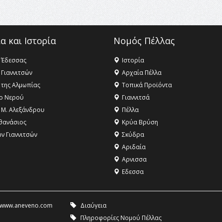
α και Ιστορία
Νομός Πέλλας
 Έδεσσας
Ιστορία
 Γιαννιτσών
Αρχαία Πέλλα
 της Αλμωπίας
Τοπικά Προϊόντα
ο Νερού
Γιαννιτσά
 Μ. Αλεξάνδρου
Πέλλα
θανάσιος
Κρύα Βρύση
ων Γιαννιτσών
Σκύδρα
Αριδαία
Aρνισσα
Eδεσσα
www.aneveno.com
Διαύγεια
Πληροφορίες Νομού Πέλλας