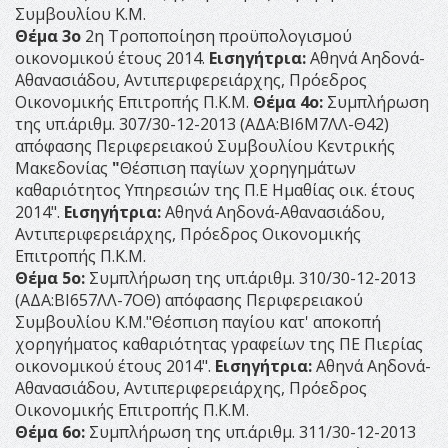
Συμβουλίου Κ.Μ.
Θέμα 3
o
2η Τροποποίηση προϋπολογισμού
οικονομικού έτους 2014.
Εισηγήτρια:
Αθηνά Αηδονά-
Αθανασιάδου, Αντιπεριφερειάρχης, Πρόεδρος
Οικονομικής Επιτροπής Π.Κ.Μ.
Θέμα 4ο:
Συμπλήρωση
της υπ.΄αριθμ. 307/30-12-2013 (AΔΑ:ΒΙ6Μ7ΛΛ-Θ42)
απόφασης Περιφερειακού Συμβουλίου Κεντρικής
Μακεδονίας
"
Θέσπιση παγίων χορηγημάτων
καθαριότητος Υπηρεσιών της Π.Ε Ημαθίας οικ. έτους
2014".
Εισηγήτρια:
Αθηνά Αηδονά-Αθανασιάδου,
Αντιπεριφερειάρχης, Πρόεδρος Οικονομικής
Επιτροπής Π.Κ.Μ.
Θέμα 5ο:
Συμπλήρωση της υπ.΄αριθμ. 310/30-12-2013
(AΔΑ:ΒΙ657ΛΛ-7ΟΘ) απόφασης Περιφερειακού
Συμβουλίου Κ.Μ."Θέσπιση παγίου κατ' αποκοπή
χορηγήματος καθαριότητας γραφείων της ΠΕ Πιερίας
οικονομικού έτους 2014".
Εισηγήτρια:
Αθηνά Αηδονά-
Αθανασιάδου, Αντιπεριφερειάρχης, Πρόεδρος
Οικονομικής Επιτροπής Π.Κ.Μ.
Θέμα 6ο:
Συμπλήρωση της υπ.΄αριθμ. 311/30-12-2013