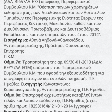
(ΑΔΑ: ΒΙ657ΛΛ-Ε7Σ) απόφασης Περιφερειακού
Συμβουλίου Κ.Μ. "Θέσπιση παγίων χορηγημάτων
καθαριότητας , των Διευθύνσεων και των Αυτοτελών
Τμημάτων της Περιφερειακής Ενότητας Σερρών της
Περιφέρειας Κεντρικής Μακεδονίας καθώς και των
Διευθύνσεων Πρωτοβάθμιας και Δευτεροβάθμιας
Εκπαίδευσης και των υπηρεσιών τους έτους 2014".
Εισηγήτρια:
Αθηνά Αηδονά-Αθανασιάδου,
Αντιπεριφερειάρχης, Πρόεδρος Οικονομικής
Επιτροπής
Π.Κ.Μ.
Θέμα 7ο:
Τροποποίηση της αρ. 09/30-01-2013 (ΑΔΑ:
ΒΕΥΥ7ΛΛ-Θ1Μ) απόφασης του Περιφερειακού
Συμβουλίου Κ.Μ. που αφορά την εξουσιοδότηση για
υπογραφή επιταγών και εντολών πληρωμής Π.Ε.
Ημαθίας.
Εισηγητής
Κωνσταντίνος
Καραπαναγιωτίδης, Αντιπεριφερειάρχης Π.Ε. Ημαθίας.
Θέμα 8ο:
Επιστροφή αχρεωστήτως καταβληθέντων
τελών και λοιπών εσόδων της Π.Ε.Ημαθίας (σχετ.
αριθμ. πρωτ. 18253(164)/ 21-01-2014 έγγραφο).
Εισηγητής
Κωνσταντίνος Καραπαναγιωτίδης,