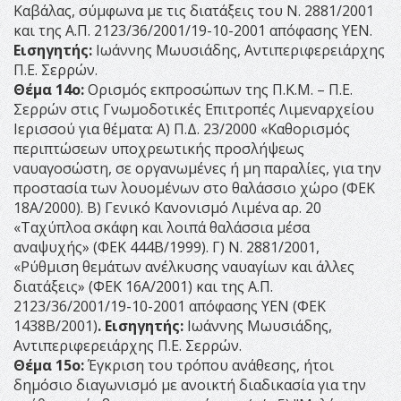
Καβάλας, σύμφωνα με τις διατάξεις του Ν. 2881/2001
και της Α.Π. 2123/36/2001/19-10-2001 απόφασης ΥΕΝ.
Εισηγητής:
Ιωάννης Μωυσιάδης, Αντιπεριφερειάρχης
Π.Ε. Σερρών.
Θέμα 14ο:
Ορισμός εκπροσώπων της Π.Κ.Μ. – Π.Ε.
Σερρών στις Γνωμοδοτικές Επιτροπές Λιμεναρχείου
Ιερισσού για θέματα: Α) Π.Δ. 23/2000 «Καθορισμός
περιπτώσεων υποχρεωτικής προσλήψεως
ναυαγοσώστη, σε οργανωμένες ή μη παραλίες, για την
προστασία των λουομένων στο θαλάσσιο χώρο (ΦΕΚ
18Α/2000). Β) Γενικό Κανονισμό Λιμένα αρ. 20
«Ταχύπλοα σκάφη και λοιπά θαλάσσια μέσα
αναψυχής» (ΦΕΚ 444Β/1999). Γ) Ν. 2881/2001,
«Ρύθμιση θεμάτων ανέλκυσης ναυαγίων και άλλες
διατάξεις» (ΦΕΚ 16Α/2001) και της Α.Π.
2123/36/2001/19-10-2001 απόφασης ΥΕΝ (ΦΕΚ
1438Β/2001)
.
Εισηγητής:
Ιωάννης Μωυσιάδης,
Αντιπεριφερειάρχης Π.Ε. Σερρών.
Θέμα 15ο:
Έγκριση του τρόπου ανάθεσης, ήτοι
δημόσιο διαγωνισμό με ανοικτή διαδικασία για την