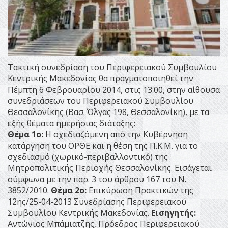
Τακτική συνεδρίαση του Περιφερειακού Συμβουλίου
Κεντρικής Μακεδονίας θα πραγματοποιηθεί την
Πέμπτη 6 Φεβρουαρίου 2014, στις 13:00, στην αίθουσα
συνεδριάσεων του Περιφερειακού Συμβουλίου
Θεσσαλονίκης (Βασ. Όλγας 198, Θεσσαλονίκη), με τα
εξής θέματα ημερήσιας διάταξης:
Θέμα
1
ο:
Η σχεδιαζόμενη από την Κυβέρνηση
κατάργηση του ΟΡΘΕ και η θέση της Π.Κ.Μ. για το
σχεδιασμό (χωρικό-περιβαλλοντικό) της
Μητροπολιτικής Περιοχής Θεσσαλονίκης. Εισάγεται
σύμφωνα με την παρ. 3 του άρθρου 167 του Ν.
3852/2010.
Θέμα 2ο:
Επικύρωση Πρακτικών της
12ης/25-04-2013 Συνεδρίασης Περιφερειακού
Συμβουλίου Κεντρικής Μακεδονίας.
Εισηγητής:
Αντώνιος Μπάμιατζης, Πρόεδρος Περιφερειακού