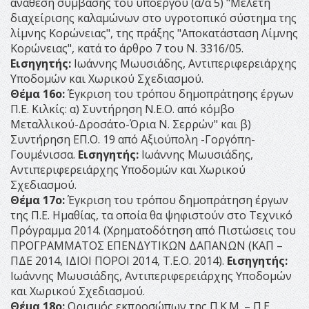
ανάθεση σύμβασης του υποέργου (α/α 5) "Μελέτη
διαχείρισης καλαμώνων στο υγροτοπικό σύστημα της
λίμνης Κορώνειας", της πράξης "Αποκατάσταση Λίμνης
Κορώνειας", κατά το άρθρο 7 του Ν. 3316/05.
Εισηγητής:
Ιωάννης Μωυσιάδης, Αντιπεριφερειάρχης
Υποδομών και Χωρικού Σχεδιασμού.
Θέμα 16ο:
΄Έγκριση του τρόπου δημοπράτησης έργων
Π.Ε. Κιλκίς: α) Συντήρηση Ν.Ε.Ο. από κόμβο
Μεταλλικού-Δροσάτο-Όρια Ν. Σερρών" και β)
Συντήρηση ΕΠ.Ο. 19 από Αξιούπολη -Γοργόπη-
Γουμένισσα.
Εισηγητής:
Ιωάννης Μωυσιάδης,
Αντιπεριφερειάρχης Υποδομών και Χωρικού
Σχεδιασμού.
Θέμα 17ο:
Έγκριση του τρόπου δημοπράτηση έργων
της Π.Ε. Ημαθίας, τα οποία θα ψηφιστούν στο Τεχνικό
Πρόγραμμα 2014. (Χρηματοδότηση από Πιστώσεις του
ΠΡΟΓΡΑΜΜΑΤΟΣ ΕΠΕΝΔΥΤΙΚΩΝ ΔΑΠΑΝΩΝ (ΚΑΠ –
ΠΔΕ 2014, ΙΔΙΟΙ ΠΟΡΟΙ 2014, Τ.Ε.Ο. 2014).
Εισηγητής:
Ιωάννης Μωυσιάδης, Αντιπεριφερειάρχης Υποδομών
και Χωρικού Σχεδιασμού.
Θέμα 18ο:
Ορισμός εκπροσώπων της Π.Κ.Μ. – Π.Ε.