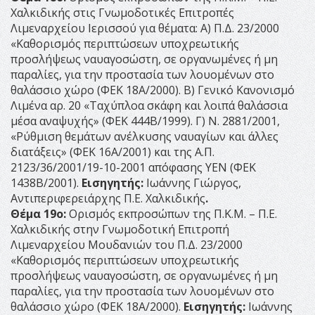
Χαλκιδικής στις Γνωμοδοτικές Επιτροπές
Λιμεναρχείου Ιερισσού για θέματα: Α) Π.Δ. 23/2000
«Καθορισμός περιπτώσεων υποχρεωτικής
προσλήψεως ναυαγοσώστη, σε οργανωμένες ή μη
παραλίες, για την προστασία των λουομένων στο
θαλάσσιο χώρο (ΦΕΚ 18Α/2000). Β) Γενικό Κανονισμό
Λιμένα αρ. 20 «Ταχύπλοα σκάφη και λοιπά θαλάσσια
μέσα αναψυχής» (ΦΕΚ 444Β/1999). Γ) Ν. 2881/2001,
«Ρύθμιση θεμάτων ανέλκυσης ναυαγίων και άλλες
διατάξεις» (ΦΕΚ 16Α/2001) και της Α.Π.
2123/36/2001/19-10-2001 απόφασης ΥΕΝ (ΦΕΚ
1438Β/2001).
Εισηγητής:
Ιωάννης Γιώργος,
Αντιπεριφερειάρχης Π.Ε. Χαλκιδικής
.
Θέμα 19ο:
Ορισμός εκπροσώπων της Π.Κ.Μ. – Π.Ε.
Χαλκιδικής στην Γνωμοδοτική Επιτροπή
Λιμεναρχείου Μουδανιών του Π.Δ. 23/2000
«Καθορισμός περιπτώσεων υποχρεωτικής
προσλήψεως ναυαγοσώστη, σε οργανωμένες ή μη
παραλίες, για την προστασία των λουομένων στο
θαλάσσιο χώρο (ΦΕΚ 18Α/2000).
Εισηγητής:
Ιωάννης