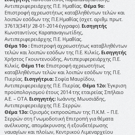
Αντιπεριφερειάρχης Π.Ε. Ημαθίας.
Θέμα 9ο:
Επιστροφή αχρεωστήτως καταβληθέντων τελών και
λοιπών εσόδων της Π.Ε.Ημαθίας (σχετ. αριθμ. πρωτ.
37613(341)/ 28-01-2014 έγγραφο).
Εισηγητής
Κωνσταντίνος Καραπαναγιωτίδης,
Αντιπεριφερειάρχης Π.Ε. Ημαθίας.
Θέμα 10ο :
Επιστροφή αχρεωστήτως καταβληθέντων
τελών και λοιπών εσόδων της Π.Ε. Κιλκίς
.
Εισηγητής
Χρήστος Γκουντενούδης, Αντιπεριφερειάρχης Π.Ε.
Κιλκίς.
Θέμα 11ο:
Επιστροφή αχρεωστήτως
καταβληθέντων τελών και λοιπών εσόδων της Π.Ε.
Πιερίας.
Εισηγήτρια:
Σοφία Μαυρίδου,
Αντιπεριφερειάρχης Π.Ε. Πιερίας.
Θέμα 12ο:
Έγκριση
προϋπολογισμού έτους 2014 της εταιρείας Σπήλαιο
Α.Ε. – ΟΤΑ.
Εισηγητής:
Ιωάννης Μωυσιάδης,
Αντιπεριφερειάρχης Π.Ε. Σερρών.
Θέμα 13ο:
Ορισμός εκπροσώπων της Π.Κ.Μ. – Π.Ε.
Σερρών στη Γνωμοδοτική Επιτροπή για θέματα
ανέλκυσης, απομάκρυνσης ή εξουδετέρωσης
ναυαγίων και πλοίων, Κεντρικού Λιμεναρχείου