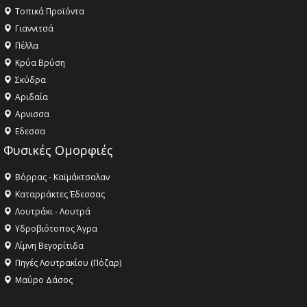
Τοπικά Προϊόντα
Γιαννιτσά
Πέλλα
Κρύα Βρύση
Σκύδρα
Αριδαία
Aρνισσα
Eδεσσα
Φυσικές Ομορφιές
Βόρρας - Καϊμάκτσαλαν
Καταρράκτες Έδεσσας
Λουτράκι - Λουτρά
Υδροβιότοπος Άγρα
Λίμνη Βεγορίτιδα
Πηγές Λουτρακίου (Πόζαρ)
Μαύρο Δάσος