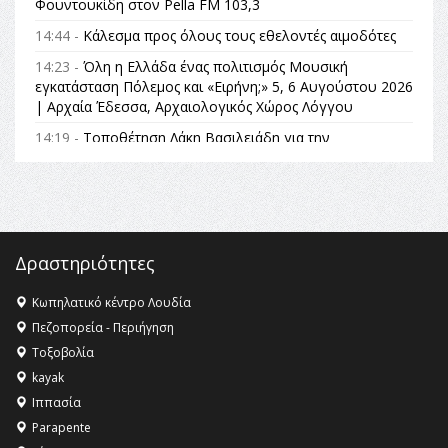
Φουντουκίδη στον Pella FM 103,3
14:44 -
Κάλεσμα προς όλους τους εθελοντές αιμοδότες
14:23 -
Όλη η Ελλάδα ένας πολιτισμός Μουσική
εγκατάσταση Πόλεμος και «Ειρήνη;» 5, 6 Αυγούστου 2026
| Αρχαία Έδεσσα, Αρχαιολογικός Χώρος Λόγγου
14:19 -
Τοποθέτηση Λάκη Βασιλειάδη για την
Αναθεώρηση του Συντάγματος: «Σε τέτοιες κορυφαίες
θεσμικές διαδικασίες υπάρχει μόνο η ευθύνη απέναντι
στις επόμενες γενιές»
16:35 -
Το πρόγραμμα του ΠΑΟΚ στον δεύτερο γύρο του
Champions League!
Δραστηριότητες
16:27 -
Όλυμπος: Εντάχθηκε στον Κατάλογο Παγκόσμιας
Κληρονομιάς της UNESCO – Ομόφωνη η απόφαση Ο
Κωπηλατικό κέντρο Λουδία
Όλυμπος αναγνωρίστηκε ως φυσικό και πολιτιστικό
Πεζοπορεία - Περιήγηση
αγαθό εξέχουσας οικουμενικής αξίας για την
Τοξοβολία
ανθρωπότητα
kayak
16:18 -
ΕΝΟΡΙΑΚΕΣ ΚΑΛΟΚΑΙΡΙΝΕΣ ΔΡΑΣΕΙΣ ΓΙΑ ΠΑΙΔΙΑ
Ιππασία
ΣΤΗΝ ΕΔΕΣΣΑ
Parapente