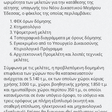
ωριμότητα των μελετών για την κατάθεσης της
αίτησης υπαγωγής του Νέου Δικαστικού Μεγάρου
Έδεσσας, ο φάκελος της οποίας περιλαμβάνει:
ΦΕΚ όρων δόμησης
Κτηματολόγιο
Υψομετρική μελέτη
Τοπογραφικά διαγράμματα με όρους δόμησης
Εγκεκριμένο από το Υπουργείο Δικαιοσύνης
Κτιριολογικό Πρόγραμμα
Αρχιτεκτονική Προμελέτη και λοιπές τεχνικές
μελέτες.
Σύμφωνα με τις μελέτες, η προβλεπόμενη δομημένη
επιφάνεια των χώρων που θα κατασκευαστούν
ανέρχεται σε 5.140 τ.μ., εκ των οποίων χώροι κύριας
χρήσης 3.000 τ.μ., χώροι βοηθητικής χρήσης 1.850 τ.μ.
και ημιυπαίθριοι χώροι περίπου 350 τ.μ., οι οποίοι
κατανέμονται σε έναν υπόγειο όροφο, το ισόγειο και
τρεις ορόφους με πλήρη εξοπλισμό (κινητή και
σταθερή επίπλωση, ηλεκτρονικό και μηχανολογικό
εξοπλισμό). Επίσης θα διαμορφωθεί ακάλυπτος χώρος