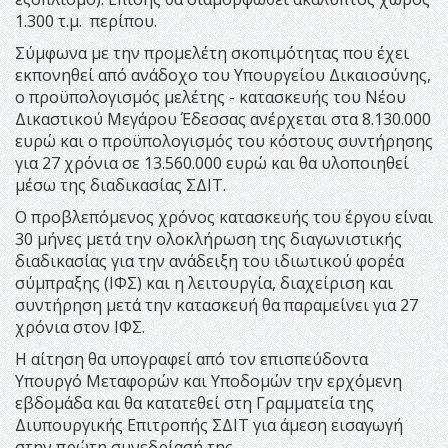
1.300 τ.μ. περίπου.
Σύμφωνα με την προμελέτη σκοπιμότητας που έχει
εκπονηθεί από ανάδοχο του Υπουργείου Δικαιοσύνης,
ο προϋπολογισμός μελέτης - κατασκευής του Νέου
Δικαστικού Μεγάρου Έδεσσας ανέρχεται στα 8.130.000
ευρώ και ο προϋπολογισμός του κόστους συντήρησης
για 27 χρόνια σε 13.560.000 ευρώ και θα υλοποιηθεί
μέσω της διαδικασίας ΣΔΙΤ.
Ο προβλεπόμενος χρόνος κατασκευής του έργου είναι
30 μήνες μετά την ολοκλήρωση της διαγωνιστικής
διαδικασίας για την ανάδειξη του ιδιωτικού φορέα
σύμπραξης (ΙΦΣ) και η λειτουργία, διαχείριση και
συντήρηση μετά την κατασκευή θα παραμείνει για 27
χρόνια στον ΙΦΣ.
Η αίτηση θα υπογραφεί από τον επισπεύδοντα
Υπουργό Μεταφορών και Υποδομών την ερχόμενη
εβδομάδα και θα κατατεθεί στη Γραμματεία της
Διυπουργικής Επιτροπής ΣΔΙΤ για άμεση εισαγωγή
στην πρώτη συνεδρίασή της.