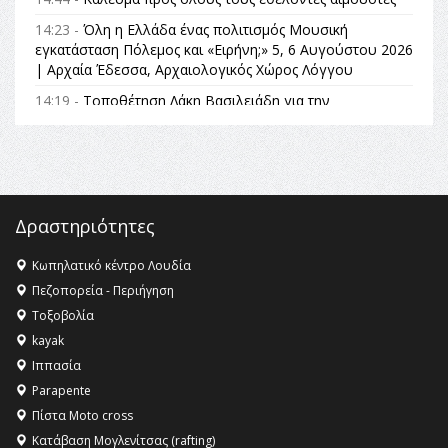
14:23 -
Όλη η Ελλάδα ένας πολιτισμός Μουσική
εγκατάσταση Πόλεμος και «Ειρήνη;» 5, 6 Αυγούστου 2026
| Αρχαία Έδεσσα, Αρχαιολογικός Χώρος Λόγγου
14:19 -
Τοποθέτηση Λάκη Βασιλειάδη για την
Αναθεώρηση του Συντάγματος: «Σε τέτοιες κορυφαίες
θεσμικές διαδικασίες υπάρχει μόνο η ευθύνη απέναντι
στις επόμενες γενιές»
16:35 -
Το πρόγραμμα του ΠΑΟΚ στον δεύτερο γύρο του
Champions League!
Δραστηριότητες
16:27 -
Όλυμπος: Εντάχθηκε στον Κατάλογο Παγκόσμιας
Κληρονομιάς της UNESCO – Ομόφωνη η απόφαση Ο
Κωπηλατικό κέντρο Λουδία
Όλυμπος αναγνωρίστηκε ως φυσικό και πολιτιστικό
Πεζοπορεία - Περιήγηση
αγαθό εξέχουσας οικουμενικής αξίας για την
Τοξοβολία
ανθρωπότητα
kayak
16:18 -
ΕΝΟΡΙΑΚΕΣ ΚΑΛΟΚΑΙΡΙΝΕΣ ΔΡΑΣΕΙΣ ΓΙΑ ΠΑΙΔΙΑ
Ιππασία
ΣΤΗΝ ΕΔΕΣΣΑ
Parapente
Πίστα Moto cross
Κατάβαση Μογλενίτσας (rafting)