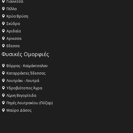
Γιαννιτσά
Πέλλα
Κρύα Βρύση
Σκύδρα
Αριδαία
Aρνισσα
Eδεσσα
Φυσικές Ομορφιές
Βόρρας - Καϊμάκτσαλαν
Καταρράκτες Έδεσσας
Λουτράκι - Λουτρά
Υδροβιότοπος Άγρα
Λίμνη Βεγορίτιδα
Πηγές Λουτρακίου (Πόζαρ)
Μαύρο Δάσος