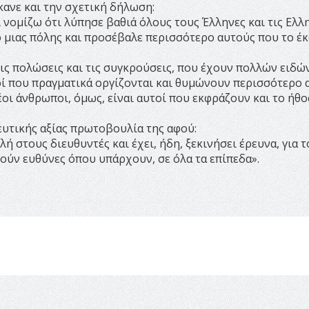
κανε και την σχετική δήλωση:
 νομίζω ότι λύπησε βαθιά όλους τους Έλληνες και τις Ελλη
 μιας πόλης και προσέβαλε περισσότερο αυτούς που το έ
τις πολώσεις και τις συγκρούσεις, που έχουν πολλών ειδώ
τοί που πραγματικά οργίζονται και θυμώνουν περισσότερο 
έοι άνθρωποι, όμως, είναι αυτοί που εκφράζουν και το ήθο
υτικής αξίας πρωτοβουλία της αφού:
ή στους διευθυντές και έχει, ήδη, ξεκινήσει έρευνα, για 
τούν ευθύνες όπου υπάρχουν, σε όλα τα επίπεδα».