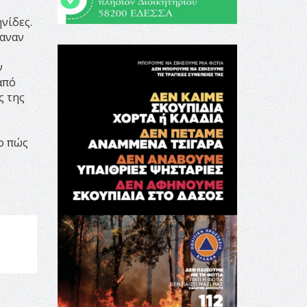
νίδες.
καναν
ν
από
ς της
το πώς