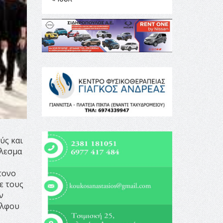
ύς και
έλεσμα
ντονο
ε τους
ν
έλφου