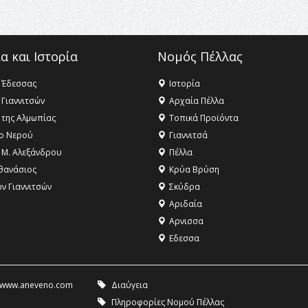
α και Ιστορία
Νομός Πέλλας
 Έδεσσας
Ιστορία
 Γιαννιτσών
Αρχαία Πέλλα
 της Αλμωπίας
Τοπικά Προϊόντα
ο Νερού
Γιαννιτσά
 Μ. Αλεξάνδρου
Πέλλα
θανάσιος
Κρύα Βρύση
ων Γιαννιτσών
Σκύδρα
Αριδαία
Aρνισσα
Eδεσσα
www.aneveno.com
Διαύγεια
Πληροφορίες Νομού Πέλλας