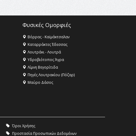
πολιτισμός Μουσική
εγκατάσταση Πόλεμος και
«Ειρήνη;» 5, 6 Αυγούστου 2026 |
Αρχαία Έδεσσα, Αρχαιολογικός
Φυσικές Ομορφιές
Χώρος Λόγγου
14:19 -
Τοποθέτηση Λάκη
Βόρρας - Καϊμάκτσαλαν
Βασιλειάδη για την Αναθεώρηση
Καταρράκτες Έδεσσας
του Συντάγματος: «Σε τέτοιες
Λουτράκι - Λουτρά
κορυφαίες θεσμικές διαδικασίες
υπάρχει μόνο η ευθύνη απέναντι
Υδροβιότοπος Άγρα
στις επόμενες γενιές»
Λίμνη Βεγορίτιδα
Πηγές Λουτρακίου (Πόζαρ)
16:35 -
Το πρόγραμμα του ΠΑΟΚ
στον δεύτερο γύρο του
Μαύρο Δάσος
Champions League!
16:27 -
Όλυμπος: Εντάχθηκε στον
Κατάλογο Παγκόσμιας
Κληρονομιάς της UNESCO –
Ομόφωνη η απόφαση Ο
Όλυμπος αναγνωρίστηκε ως
Όροι Χρήσης
φυσικό και πολιτιστικό αγαθό
εξέχουσας οικουμενικής αξίας για
Προστασία Προσωπικών Δεδομένων