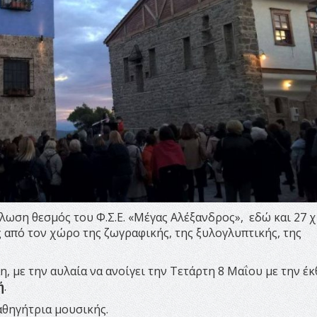
λωση θεσμός του Φ.Σ.Ε. «Μέγας Αλέξανδρος», εδώ και 27 χ
ς από τον χώρο της ζωγραφικής, της ξυλογλυπτικής, της
η, με την αυλαία να ανοίγει την Τετάρτη 8 Μαΐου με την έ
ή
.
αθηγήτρια μουσικής.