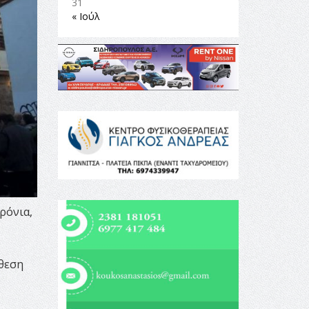
31
« Ιούλ
ρόνια,
κθεση