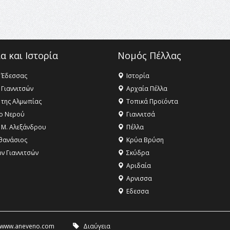
α και Ιστορία
Νομός Πέλλας
 Έδεσσας
Ιστορία
 Γιαννιτσών
Αρχαία Πέλλα
 της Αλμωπίας
Τοπικά Προϊόντα
ο Νερού
Γιαννιτσά
 Μ. Αλεξάνδρου
Πέλλα
θανάσιος
Κρύα Βρύση
ων Γιαννιτσών
Σκύδρα
Αριδαία
Aρνισσα
Eδεσσα
www.aneveno.com
Διαύγεια