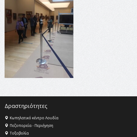
16:35 -
Το πρόγραμμα του ΠΑΟΚ στον δεύτερο γύρο του
Champions League!
16:27 -
Όλυμπος: Εντάχθηκε στον Κατάλογο Παγκόσμιας
Κληρονομιάς της UNESCO – Ομόφωνη η απόφαση Ο
Όλυμπος αναγνωρίστηκε ως φυσικό και πολιτιστικό
αγαθό εξέχουσας οικουμενικής αξίας για την
ανθρωπότητα
16:18 -
ΕΝΟΡΙΑΚΕΣ ΚΑΛΟΚΑΙΡΙΝΕΣ ΔΡΑΣΕΙΣ ΓΙΑ ΠΑΙΔΙΑ
ΣΤΗΝ ΕΔΕΣΣΑ
Δραστηριότητες
Κωπηλατικό κέντρο Λουδία
Πεζοπορεία - Περιήγηση
Τοξοβολία