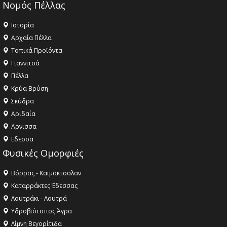
Νομός Πέλλας
Ιστορία
Αρχαία Πέλλα
Τοπικά Προϊόντα
Γιαννιτσά
Πέλλα
Κρύα Βρύση
Σκύδρα
Αριδαία
Aρνισσα
Eδεσσα
Φυσικές Ομορφιές
Βόρρας - Καϊμάκτσαλαν
Καταρράκτες Έδεσσας
Λουτράκι - Λουτρά
Υδροβιότοπος Άγρα
Λίμνη Βεγορίτιδα