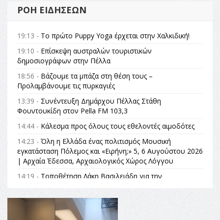
ΡΟΉ ΕΙΔΉΣΕΩΝ
19:13 -
Το πρώτο Puppy Yoga έρχεται στην Χαλκιδική!
19:10 -
Επίσκεψη αυστραλών τουριστικών
δημοσιογράφων στην Πέλλα
18:56 -
Βάζουμε τα μπάζα στη θέση τους –
Προλαμβάνουμε τις πυρκαγιές
13:39 -
Συνέντευξη Δημάρχου Πέλλας Στάθη
Φουντουκίδη στον Pella FM 103,3
14:44 -
Κάλεσμα προς όλους τους εθελοντές αιμοδότες
14:23 -
Όλη η Ελλάδα ένας πολιτισμός Μουσική
εγκατάσταση Πόλεμος και «Ειρήνη;» 5, 6 Αυγούστου 2026
| Αρχαία Έδεσσα, Αρχαιολογικός Χώρος Λόγγου
14:19 -
Τοποθέτηση Λάκη Βασιλειάδη για την
Αναθεώρηση του Συντάγματος: «Σε τέτοιες κορυφαίες
θεσμικές διαδικασίες υπάρχει μόνο η ευθύνη απέναντι
στις επόμενες γενιές»