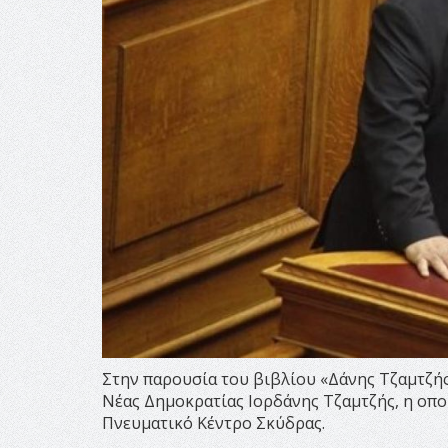
Στην παρουσία του βιβλίου «Δάνης Τζαμτζής
Νέας Δημοκρατίας Ιορδάνης Τζαμτζής, η οπο
Πνευματικό Κέντρο Σκύδρας.