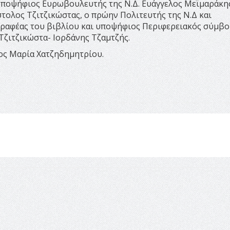
 υποψήφιος Ευρωβουλευτής της Ν.Δ. Ευάγγελος Μεϊμαράκης
ολος Τζιτζικώστας, ο πρώην Πολιτευτής της Ν.Δ και
γγραφέας του βιβλίου και υποψήφιος Περιφερειακός σύμβ
ζιτζικώστα- Ιορδάνης Τζαμτζής.
ος Μαρία Χατζηδημητρίου.