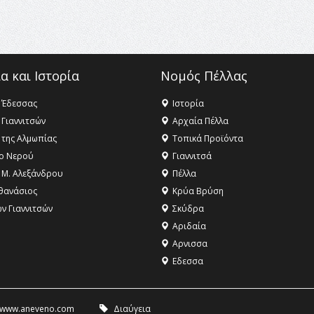
α και Ιστορία
Νομός Πέλλας
 Έδεσσας
Ιστορία
 Γιαννιτσών
Αρχαία Πέλλα
 της Αλμωπίας
Τοπικά Προϊόντα
ο Νερού
Γιαννιτσά
 Μ. Αλεξάνδρου
Πέλλα
θανάσιος
Κρύα Βρύση
ων Γιαννιτσών
Σκύδρα
Αριδαία
Aρνισσα
Eδεσσα
www.aneveno.com
Διαύγεια