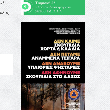
, ο
ουλος