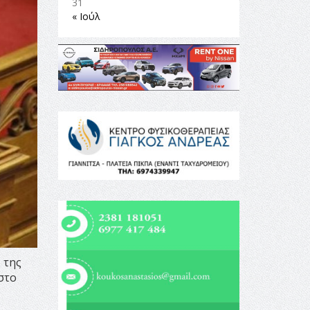
31
« Ιούλ
 της
στο