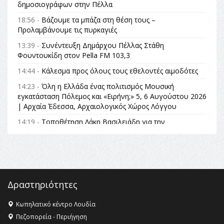
δημοσιογράφων στην Πέλλα
18:56 -
Βάζουμε τα μπάζα στη θέση τους –
Προλαμβάνουμε τις πυρκαγιές
13:39 -
Συνέντευξη Δημάρχου Πέλλας Στάθη
Φουντουκίδη στον Pella FM 103,3
14:44 -
Κάλεσμα προς όλους τους εθελοντές αιμοδότες
14:23 -
Όλη η Ελλάδα ένας πολιτισμός Μουσική
εγκατάσταση Πόλεμος και «Ειρήνη;» 5, 6 Αυγούστου 2026
| Αρχαία Έδεσσα, Αρχαιολογικός Χώρος Λόγγου
14:19 -
Τοποθέτηση Λάκη Βασιλειάδη για την
Αναθεώρηση του Συντάγματος: «Σε τέτοιες κορυφαίες
θεσμικές διαδικασίες υπάρχει μόνο η ευθύνη απέναντι
στις επόμενες γενιές»
16:35 -
Το πρόγραμμα του ΠΑΟΚ στον δεύτερο γύρο του
Champions League!
Δραστηριότητες
16:27 -
Όλυμπος: Εντάχθηκε στον Κατάλογο Παγκόσμιας
Κληρονομιάς της UNESCO – Ομόφωνη η απόφαση Ο
Κωπηλατικό κέντρο Λουδία
Όλυμπος αναγνωρίστηκε ως φυσικό και πολιτιστικό
Πεζοπορεία - Περιήγηση
αγαθό εξέχουσας οικουμενικής αξίας για την