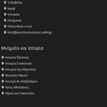
Τοξοβολία
ανθρωπότητα
kayak
16:18 -
ΕΝΟΡΙΑΚΕΣ ΚΑΛΟΚΑΙΡΙΝΕΣ ΔΡΑΣΕΙΣ ΓΙΑ ΠΑΙΔΙΑ
Ιππασία
ΣΤΗΝ ΕΔΕΣΣΑ
Parapente
Πίστα Moto cross
Κατάβαση Μογλενίτσας (rafting)
Μνημεία και Ιστορία
Ιστορία Έδεσσας
Ιστορία Γιαννιτσών
Ιστορία της Αλμωπίας
Μουσείο Νερού
Λουτρό Μ. Αλεξάνδρου
Αγιος Αθανάσιος
Λίμνη των Γιαννιτσών