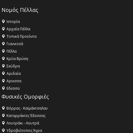
Νομός Πέλλας
Ιστορία
Αρχαία Πέλλα
Τοπικά Προϊόντα
Γιαννιτσά
Πέλλα
Κρύα Βρύση
Σκύδρα
Αριδαία
Aρνισσα
Eδεσσα
Φυσικές Ομορφιές
Βόρρας - Καϊμάκτσαλαν
Καταρράκτες Έδεσσας
Λουτράκι - Λουτρά
Υδροβιότοπος Άγρα