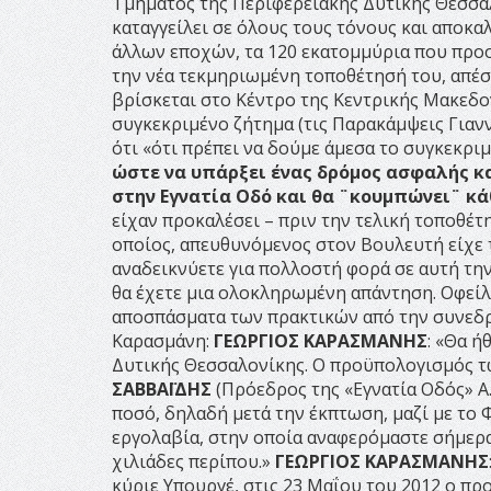
Τμήματος της Περιφερειακής Δυτικής Θεσσαλ
καταγγείλει σε όλους τους τόνους και αποκα
άλλων εποχών, τα 120 εκατομμύρια που προο
την νέα τεκμηριωμένη τοποθέτησή του, απέσ
βρίσκεται στο Κέντρο της Κεντρικής Μακεδο
συγκεκριμένο ζήτημα (τις Παρακάμψεις Γιανν
ότι «ότι πρέπει να δούμε άμεσα το συγκεκριμ
ώστε να υπάρξει ένας δρόμος ασφαλής κα
στην Εγνατία Οδό και θα ¨κουμπώνει¨ κ
είχαν προκαλέσει – πριν την τελική τοποθέ
οποίος, απευθυνόμενος στον Βουλευτή είχε το
αναδεικνύετε για πολλοστή φορά σε αυτή τη
θα έχετε μια ολοκληρωμένη απάντηση. Οφείλ
αποσπάσματα των πρακτικών από την συνεδρ
Καρασμάνη:
ΓΕΩΡΓΙΟΣ ΚΑΡΑΣΜΑΝΗΣ
: «Θα ή
Δυτικής Θεσσαλονίκης. Ο προϋπολογισμός τω
ΣΑΒΒΑΪΔΗΣ
(Πρόεδρος της «Εγνατία Οδός» Α.
ποσό, δηλαδή μετά την έκπτωση, μαζί με το Φ
εργολαβία, στην οποία αναφερόμαστε σήμερα,
χιλιάδες περίπου.»
ΓΕΩΡΓΙΟΣ ΚΑΡΑΣΜΑΝΗΣ
κύριε Υπουργέ, στις 23 Μαΐου του 2012 ο πρ