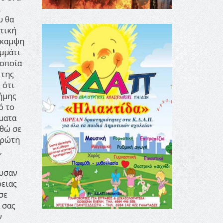
ι
υ θα
τική
ράκαμψη
μμάτι
 οποία
 της
 ότι
ήμης
ό το
ήματα
αθώ σε
πρώτη
,
ευσαν
ρειας
σε
 σας
ν