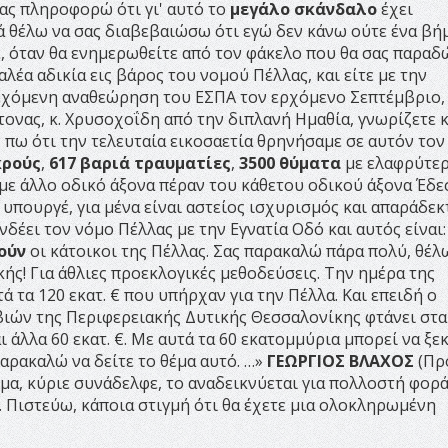
ας πληροφορώ ότι γι' αυτό το
μεγάλο σκάνδαλο
έχει
 θέλω να σας διαβεβαιώσω ότι εγώ δεν κάνω ούτε ένα βή
έ, όταν θα ενημερωθείτε από τον φάκελο που θα σας παρα
λέα αδικία εις βάρος του νομού Πέλλας, και είτε με την
νδεχόμενη αναθεώρηση του ΕΣΠΑ τον ερχόμενο Σεπτέμβριο,
ίτονας, κ. Χρυσοχοΐδη από την διπλανή Ημαθία, γνωρίζετε 
ς πω ότι την τελευταία εικοσαετία θρηνήσαμε σε αυτόν τον
κρούς
,
617 βαριά τραυματίες
,
3500 θύματα
με ελαφρύτε
ε άλλο οδικό άξονα πέραν του κάθετου οδικού άξονα Έδε
 υπουργέ, για μένα είναι αστείος ισχυρισμός και απαράδεκ
νδέει τον νόμο Πέλλας με την Εγνατία Οδό και αυτός είναι:
ούν
οι κάτοικοι της Πέλλας. Σας παρακαλώ πάρα πολύ, θέλ
κής! Για άθλιες προεκλογικές μεθοδεύσεις. Την ημέρα της
 τα 120 εκατ. € που υπήρχαν για την Πέλλα. Και επειδή ο
ιών της Περιφερειακής Δυτικής Θεσσαλονίκης φτάνει στα
ι άλλα 60 εκατ. €. Με αυτά τα 60 εκατομμύρια μπορεί να ξε
παρακαλώ να δείτε το θέμα αυτό. …»
ΓΕΩΡΓΙΟΣ ΒΛΑΧΟΣ
(Πρ
θέμα, κύριε συνάδελφε, το αναδεικνύεται για πολλοστή φορά
 Πιστεύω, κάποια στιγμή ότι θα έχετε μια ολοκληρωμένη