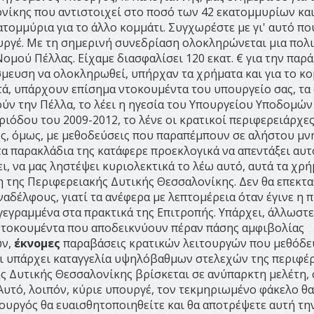
νίκης που αντιστοιχεί στο ποσό των 42 εκατομμυρίων κα
τομμύρια για το άλλο κομμάτι. Συγχωρέστε με γι' αυτό πο
υργέ. Με τη σημερινή συνεδρίαση ολοκληρώνεται μια πολι
Νομού Πέλλας. Είχαμε διασφαλίσει 120 εκατ. € για την πα
σμευση να ολοκληρωθεί, υπήρχαν τα χρήματα και για το κο
τά, υπάρχουν επίσημα ντοκουμέντα του υπουργείο σας, τα
ούν την Πέλλα, το λέει η ηγεσία του Υπουργείου Υποδομών
εριόδου του 2009-2012, το λένε οι κρατικοί περιφερειάρχες
ς, όμως, με μεθοδεύσεις που παραπέμπουν σε αλήστου μν
α παρακλάδια της κατάφερε προεκλογικά να απεντάξει αυτ
ει, να μας ληστέψει κυριολεκτικά το λέω αυτό, αυτά τα χρ
η της Περιφερειακής Δυτικής Θεσσαλονίκης. Δεν θα επεκτ
αδέλφους, γιατί τα ανέφερα με λεπτομέρεια όταν έγινε η 
γεγραμμένα στα πρακτικά της Επιτροπής. Υπάρχει, άλλωστε
 ντοκουμέντα που αποδεικνύουν πέραν πάσης αμφιβολίας
ών,
έκνομες
παραβάσεις κρατικών λειτουργών που μεθόδ
ότι υπάρχει καταγγελία υψηλόβαθμων στελεχών της περιφέ
ής Δυτικής Θεσσαλονίκης βρίσκεται σε ανύπαρκτη μελέτη, 
 Αυτό, λοιπόν, κύριε υπουργέ, τον τεκμηριωμένο φάκελο θα
ουργός θα ευαισθητοποιηθείτε και θα αποτρέψετε αυτή τη