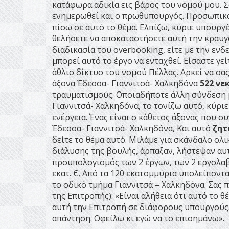
κατάφωρα αδικία εις βάρος του νομού μου. Σ
ενημερωθεί και ο πρωθυπουργός. Προσωπικά
πίσω σε αυτό το θέμα. Ελπίζω, κύριε υπουργ
θελήσετε να αποκαταστήσετε αυτή την κραυγα
διαδικασία του overbooking, είτε με την ε
μπορεί αυτό το έργο να ενταχθεί. Είσαστε γε
άθλιο δίκτυο του νομού Πέλλας. Αρκεί να σα
άξονα Έδεσσα- Γιαννιτσά- Χαλκηδόνα
522 νε
τραυματισμούς. Οποιαδήποτε άλλη σύνδεση μ
Γιαννιτσά- Χαλκηδόνα, το τονίζω αυτό, κύριε
ενέργεια. Ένας είναι ο κάθετος άξονας που συ
Έδεσσα- Γιαννιτσά- Χαλκηδόνα, Και αυτό
ζητ
δείτε το θέμα αυτό. Μιλάμε για σκάνδαλο ολι
διάλυσης της βουλής, άρπαξαν, λήστεψαν αυτά
προϋπολογισμός των 2 έργων, των 2 εργολαβ
εκατ. €, Από τα 120 εκατομμύρια υπολείποντα
το οδικό τμήμα Γιαννιτσά – Χαλκηδόνα. Σας 
της Επιτροπής): «Είναι αλήθεια ότι αυτό το 
αυτή την Επιτροπή σε διάφορους υπουργούς.
απάντηση. Οφείλω κι εγώ να το επισημάνω».