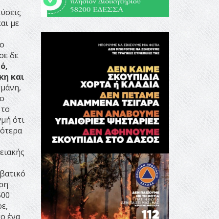
εύσεις
αι με
το
σε δε
ό,
κη και
σμάνη,
 ο
 το
γμή ότι
κότερα
ρειακής
μβατικό
ερη
500
ε,
το ένα