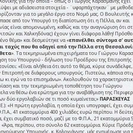
ονίκης για την οποία – όπως ο Γιώργος Καρασμάνης έχει
λύψει με αδιάσειστα στοιχεία - ¨υφαρπάχτηκαν¨ με μεθοδ
ρίζονταν για το μεγάλο έργο στο Νομό μας. Ο Βουλευτής κ
πασε από τον Υπουργό τη διαπίστωση ότι η Πέλλα, αν και
νίας είναι απομονωμένη, καθώς και την αναγνώριση ότι σ
ιτσών και Χαλκηδόνας) έχουν γίνει διάφορα λάθη! Πρόσθε
ένο θέμα» και δεσμεύτηκε να «
επανέλθει σύντομα σ' αυτ
ι ταχύς που θα οδηγεί από την Πέλλα στη Θεσσαλονί
άθετα
». Τα τεκμηριωμένα επιχειρήματα του Γιώργου Καρα
τηση του Υπουργού - δήλωση του Προέδρου της Επιτροπής
νίσει: «Είναι αλήθεια ότι αυτό το θέμα, κύριε συνάδελφε,
ν Επιτροπή σε διάφορους υπουργούς. Πιστεύω, κάποια στι
ω κι εγώ να το επισημάνω». Ακολουθούν τα χαρακτηριστι
ίαση και την τεκμηριωμένη τοποθέτηση του Γιώργου
θελα να θέσω ένα ερώτημα για την αναβάθμιση της Περιφε
ν δύο εργολαβιών σε τι ποσό κυμαίνεται;»
ΠΑΡΑΣΚΕΥΑΣ
Ε.): «Η πρώτη εργολαβία, η οποία έχει υπογραφεί, έχει συ
.Π.Α., 41 εκατομμύρια 400 χιλιάδες ευρώ περίπου. Η δεύτ
 έχει συμβατικό ποσό, μαζί με το Φ.Π.Α., 21 εκατομμύρια 
: «Άρα, περίπου, στο σύνολο 62 εκατομμύρια. Κύριε Πρόεδρ
οηγούμενος Υπουργός, κ. Καλογιάννης, μάς ενημέρωσε για 