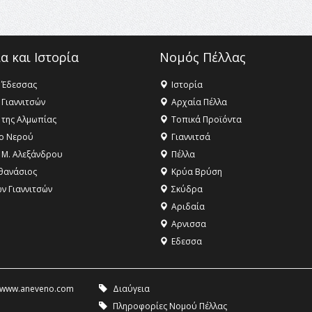
α και Ιστορία
Νομός Πέλλας
 Έδεσσας
Ιστορία
 Γιαννιτσών
Αρχαία Πέλλα
 της Αλμωπίας
Τοπικά Προϊόντα
ο Νερού
Γιαννιτσά
 Μ. Αλεξάνδρου
Πέλλα
θανάσιος
Κρύα Βρύση
ων Γιαννιτσών
Σκύδρα
Αριδαία
Aρνισσα
Eδεσσα
www.aneveno.com
Διαύγεια
Πληροφορίες Νομού Πέλλας