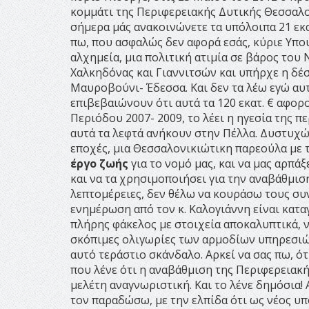
κομμάτι της Περιφερειακής Δυτικής Θεσσαλο
σήμερα μάς ανακοινώνετε τα υπόλοιπα 21 εκα
πω, που ασφαλώς δεν αφορά εσάς, κύριε Υπο
αλχημεία, μια πολιτική ατιμία σε βάρος του 
Χαλκηδόνας και Γιαννιτσών και υπήρχε η δέ
Μαυροβούνι- Έδεσσα. Και δεν τα λέω εγώ αυ
επιβεβαιώνουν ότι αυτά τα 120 εκατ. € αφορ
Περιόδου 2007- 2009, το λέει η ηγεσία της π
αυτά τα λεφτά ανήκουν στην Πέλλα. Δυστυχώ
εποχές, μια Θεσσαλονικιώτικη παρεούλα με τ
έργο ζωής
για το νομό μας, και να μας αρπάξ
και να τα χρησιμοποιήσει για την αναβάθμισ
λεπτομέρειες, δεν θέλω να κουράσω τους συν
ενημέρωση από τον κ. Καλογιάννη είναι κατα
πλήρης φάκελος με στοιχεία αποκαλυπτικά,
σκόπιμες ολιγωρίες των αρμοδίων υπηρεσι
αυτό τεράστιο σκάνδαλο. Αρκεί να σας πω, 
που λένε ότι η αναβάθμιση της Περιφερειακ
μελέτη αναγνωριστική. Και το λένε δημόσια!
τον παραδώσω, με την ελπίδα ότι ως νέος υπ