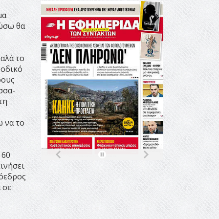
μα
δώσω θα
καλά το
 οδικό
ρους
σσα-
τη
ω να το
 60
κινήσει
όεδρος
 σε