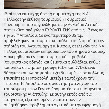
Ιδιαίτερα επιτυχής ήταν η συμμετοχή της Ν.Α.
Πέλλαςστην έκθεση τουρισμού «Τουριστικό
Πανόραμα» που οργανώθηκε στην Ανθούσα Αττικής
στον εκθεσιακό χώρο EXPOATHENS από τις 17 έως και
ην
την 20
Απριλίου. Σε ένα περίπτερο 35 τ.μ.
προβλήθηκαν οι τουριστικοί πόλοι του Νομού με την
στήριξη του Αντινομάρχη κ. Κίτσου, στελεχών της ΝΑ
Πέλλας και αιρετών εκπροσώπων του Δήμου Σκύδρας.
Διανεμήθηκαν έντυπα τουριστικής προβολής
(τουριστικός οδηγός και θεματικά φυλλάδια), καθώς
και υλικό σε ψηφιακή μορφή (CDs και DVDs), ενώ
δόθηκαν και πληροφορίες εξειδικευμένες σε πολλούς
επισκέπτες. Η αποστολή μετείχε ταυτόχρονα την
Τετάρτη 16 Απριλίου σε συνάντηση στελεχών του
τουρισμού με τον Γενικό Γραμματέα του υπουργείου
τουριστικής Ανάπτυξης. Σε αυτήν εκτός από τις
εισηγήσεις εξειδικευμένων επιστημόνων
συζητήθηκαν προβλήματα σχετικά με την εφαρμογή