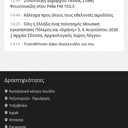
13:39 -
Συνέντευξη Δημάρχου Πέλλας Στάθη
Φουντουκίδη στον Pella FM 103,3
14:44 -
Κάλεσμα προς όλους τους εθελοντές αιμοδότες
14:23 -
Όλη η Ελλάδα ένας πολιτισμός Μουσική
εγκατάσταση Πόλεμος και «Ειρήνη;» 5, 6 Αυγούστου 2026
| Αρχαία Έδεσσα, Αρχαιολογικός Χώρος Λόγγου
14:19 -
Τοποθέτηση Λάκη Βασιλειάδη για την
Αναθεώρηση του Συντάγματος: «Σε τέτοιες κορυφαίες
θεσμικές διαδικασίες υπάρχει μόνο η ευθύνη απέναντι
στις επόμενες γενιές»
16:35 -
Το πρόγραμμα του ΠΑΟΚ στον δεύτερο γύρο του
Champions League!
Δραστηριότητες
16:27 -
Όλυμπος: Εντάχθηκε στον Κατάλογο Παγκόσμιας
Κληρονομιάς της UNESCO – Ομόφωνη η απόφαση Ο
Κωπηλατικό κέντρο Λουδία
Όλυμπος αναγνωρίστηκε ως φυσικό και πολιτιστικό
Πεζοπορεία - Περιήγηση
αγαθό εξέχουσας οικουμενικής αξίας για την
Τοξοβολία
ανθρωπότητα
kayak
16:18 -
ΕΝΟΡΙΑΚΕΣ ΚΑΛΟΚΑΙΡΙΝΕΣ ΔΡΑΣΕΙΣ ΓΙΑ ΠΑΙΔΙΑ
Ιππασία
ΣΤΗΝ ΕΔΕΣΣΑ
Parapente