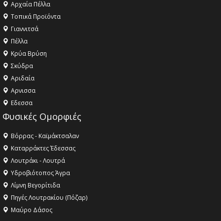
Αρχαία Πέλλα
Τοπικά Προϊόντα
Γιαννιτσά
Πέλλα
Κρύα Βρύση
Σκύδρα
Αριδαία
Aρνισσα
Eδεσσα
Φυσικές Ομορφιές
Βόρρας - Καϊμάκτσαλαν
Καταρράκτες Έδεσσας
Λουτράκι - Λουτρά
Υδροβιότοπος Άγρα
Λίμνη Βεγορίτιδα
Πηγές Λουτρακίου (Πόζαρ)
Μαύρο Δάσος