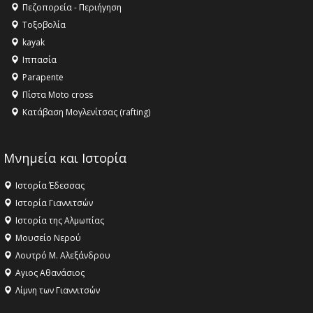
Όλυμπος αναγνωρίστηκε ως φυσικό και πολιτιστικό
Πεζοπορεία - Περιήγηση
αγαθό εξέχουσας οικουμενικής αξίας για την
Τοξοβολία
ανθρωπότητα
kayak
16:18 -
ΕΝΟΡΙΑΚΕΣ ΚΑΛΟΚΑΙΡΙΝΕΣ ΔΡΑΣΕΙΣ ΓΙΑ ΠΑΙΔΙΑ
Ιππασία
ΣΤΗΝ ΕΔΕΣΣΑ
Parapente
Πίστα Moto cross
Κατάβαση Μογλενίτσας (rafting)
Μνημεία και Ιστορία
Ιστορία Έδεσσας
Ιστορία Γιαννιτσών
Ιστορία της Αλμωπίας
Μουσείο Νερού
Λουτρό Μ. Αλεξάνδρου
Αγιος Αθανάσιος
Λίμνη των Γιαννιτσών