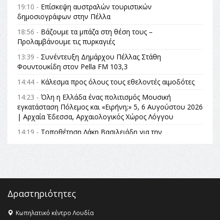
19:10 -
Επίσκεψη αυστραλών τουριστικών
δημοσιογράφων στην Πέλλα
18:56 -
Βάζουμε τα μπάζα στη θέση τους –
Προλαμβάνουμε τις πυρκαγιές
13:39 -
Συνέντευξη Δημάρχου Πέλλας Στάθη
Φουντουκίδη στον Pella FM 103,3
14:44 -
Κάλεσμα προς όλους τους εθελοντές αιμοδότες
14:23 -
Όλη η Ελλάδα ένας πολιτισμός Μουσική
εγκατάσταση Πόλεμος και «Ειρήνη;» 5, 6 Αυγούστου 2026
| Αρχαία Έδεσσα, Αρχαιολογικός Χώρος Λόγγου
14:19 -
Τοποθέτηση Λάκη Βασιλειάδη για την
Αναθεώρηση του Συντάγματος: «Σε τέτοιες κορυφαίες
θεσμικές διαδικασίες υπάρχει μόνο η ευθύνη απέναντι
στις επόμενες γενιές»
16:35 -
Το πρόγραμμα του ΠΑΟΚ στον δεύτερο γύρο του
Champions League!
Δραστηριότητες
16:27 -
Όλυμπος: Εντάχθηκε στον Κατάλογο Παγκόσμιας
Κληρονομιάς της UNESCO – Ομόφωνη η απόφαση Ο
Κωπηλατικό κέντρο Λουδία