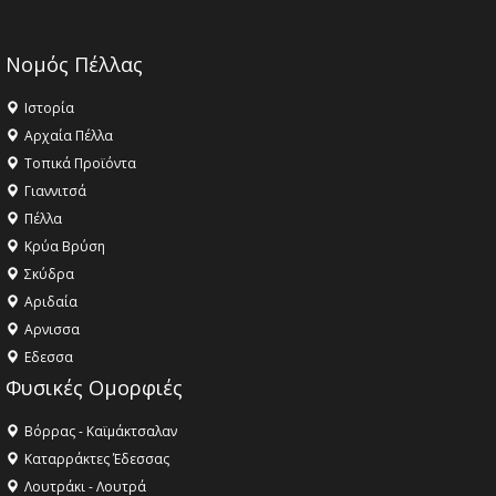
Νομός Πέλλας
Ιστορία
Αρχαία Πέλλα
Τοπικά Προϊόντα
Γιαννιτσά
Πέλλα
Κρύα Βρύση
Σκύδρα
Αριδαία
Aρνισσα
Eδεσσα
Φυσικές Ομορφιές
Βόρρας - Καϊμάκτσαλαν
Καταρράκτες Έδεσσας
Λουτράκι - Λουτρά