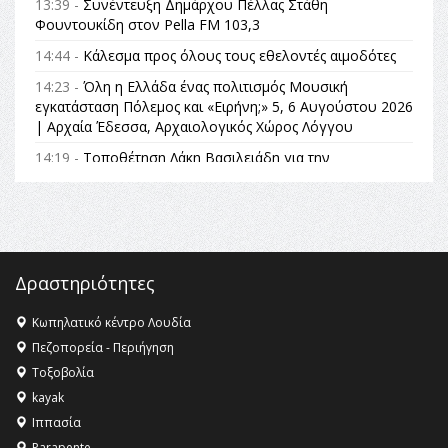
13:39 -
Συνέντευξη Δημάρχου Πέλλας Στάθη
Φουντουκίδη στον Pella FM 103,3
14:44 -
Κάλεσμα προς όλους τους εθελοντές αιμοδότες
14:23 -
Όλη η Ελλάδα ένας πολιτισμός Μουσική
εγκατάσταση Πόλεμος και «Ειρήνη;» 5, 6 Αυγούστου 2026
| Αρχαία Έδεσσα, Αρχαιολογικός Χώρος Λόγγου
14:19 -
Τοποθέτηση Λάκη Βασιλειάδη για την
Αναθεώρηση του Συντάγματος: «Σε τέτοιες κορυφαίες
θεσμικές διαδικασίες υπάρχει μόνο η ευθύνη απέναντι
στις επόμενες γενιές»
16:35 -
Το πρόγραμμα του ΠΑΟΚ στον δεύτερο γύρο του
Champions League!
Δραστηριότητες
16:27 -
Όλυμπος: Εντάχθηκε στον Κατάλογο Παγκόσμιας
Κληρονομιάς της UNESCO – Ομόφωνη η απόφαση Ο
Κωπηλατικό κέντρο Λουδία
Όλυμπος αναγνωρίστηκε ως φυσικό και πολιτιστικό
Πεζοπορεία - Περιήγηση
αγαθό εξέχουσας οικουμενικής αξίας για την
Τοξοβολία
ανθρωπότητα
kayak
16:18 -
ΕΝΟΡΙΑΚΕΣ ΚΑΛΟΚΑΙΡΙΝΕΣ ΔΡΑΣΕΙΣ ΓΙΑ ΠΑΙΔΙΑ
Ιππασία
ΣΤΗΝ ΕΔΕΣΣΑ
Parapente