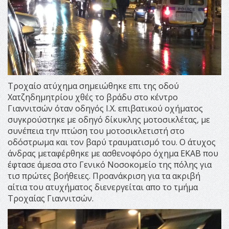
Τροχαίο ατύχημα σημειώθηκε επι της οδού
Χατζηδημητρίου χθές το βράδυ στο κέντρο
Γιαννιτσών όταν οδηγός Ι.Χ. επιβατικού οχήματος
συγκρούστηκε με οδηγό δίκυκλης μοτοσικλέτας, με
συνέπεια την πτώση του μοτοσικλετιστή στο
οδόστρωμα και τον βαρύ τραυματισμό του. Ο άτυχος
άνδρας μεταφέρθηκε με ασθενοφόρο όχημα ΕΚΑΒ που
έφτασε άμεσα στο Γενικό Νοσοκομείο της πόλης για
τισ πρώτες βοήθειες. Προανάκριση για τα ακριβή
αίτια του ατυχήματος διενεργείται απο το τμήμα
Τροχαίας Γιαννιτσών.