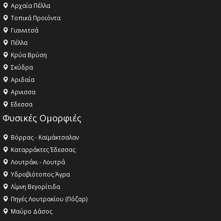
Αρχαία Πέλλα
Τοπικά Προϊόντα
Γιαννιτσά
Πέλλα
Κρύα Βρύση
Σκύδρα
Αριδαία
Aρνισσα
Eδεσσα
Φυσικές Ομορφιές
Βόρρας - Καϊμάκτσαλαν
Καταρράκτες Έδεσσας
Λουτράκι - Λουτρά
Υδροβιότοπος Άγρα
Λίμνη Βεγορίτιδα
Πηγές Λουτρακίου (Πόζαρ)
Μαύρο Δάσος