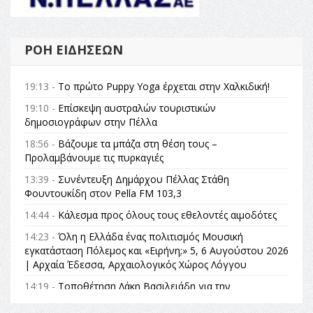
ΡΟΉ ΕΙΔΉΣΕΩΝ
19:13 -
Το πρώτο Puppy Yoga έρχεται στην Χαλκιδική!
19:10 -
Επίσκεψη αυστραλών τουριστικών
δημοσιογράφων στην Πέλλα
18:56 -
Βάζουμε τα μπάζα στη θέση τους –
Προλαμβάνουμε τις πυρκαγιές
13:39 -
Συνέντευξη Δημάρχου Πέλλας Στάθη
Φουντουκίδη στον Pella FM 103,3
14:44 -
Κάλεσμα προς όλους τους εθελοντές αιμοδότες
14:23 -
Όλη η Ελλάδα ένας πολιτισμός Μουσική
εγκατάσταση Πόλεμος και «Ειρήνη;» 5, 6 Αυγούστου 2026
| Αρχαία Έδεσσα, Αρχαιολογικός Χώρος Λόγγου
14:19 -
Τοποθέτηση Λάκη Βασιλειάδη για την
Αναθεώρηση του Συντάγματος: «Σε τέτοιες κορυφαίες