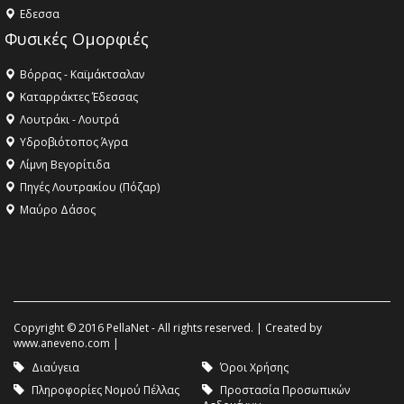
Eδεσσα
Φυσικές Ομορφιές
Βόρρας - Καϊμάκτσαλαν
Καταρράκτες Έδεσσας
Λουτράκι - Λουτρά
Υδροβιότοπος Άγρα
Λίμνη Βεγορίτιδα
Πηγές Λουτρακίου (Πόζαρ)
Μαύρο Δάσος
Copyright © 2016 PellaNet - All rights reserved. | Created by
www.aneveno.com
|
Διαύγεια
Όροι Χρήσης
Πληροφορίες Νομού Πέλλας
Προστασία Προσωπικών