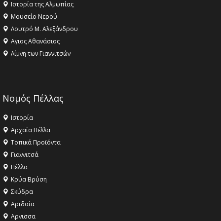
Ιστορία της Αλμωπίας
Μουσείο Νερού
Λουτρό Μ. Αλεξάνδρου
Αγιος Αθανάσιος
Λίμνη των Γιαννιτσών
Νομός Πέλλας
Ιστορία
Αρχαία Πέλλα
Τοπικά Προϊόντα
Γιαννιτσά
Πέλλα
Κρύα Βρύση
Σκύδρα
Αριδαία
Aρνισσα