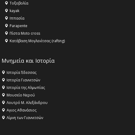
Τοξοβολία
ανθρωπότητα
kayak
16:18 -
ΕΝΟΡΙΑΚΕΣ ΚΑΛΟΚΑΙΡΙΝΕΣ ΔΡΑΣΕΙΣ ΓΙΑ ΠΑΙΔΙΑ
Ιππασία
ΣΤΗΝ ΕΔΕΣΣΑ
Parapente
Πίστα Moto cross
Κατάβαση Μογλενίτσας (rafting)
Μνημεία και Ιστορία
Ιστορία Έδεσσας
Ιστορία Γιαννιτσών
Ιστορία της Αλμωπίας
Μουσείο Νερού
Λουτρό Μ. Αλεξάνδρου
Αγιος Αθανάσιος
Λίμνη των Γιαννιτσών