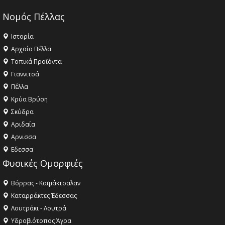
Νομός Πέλλας
Ιστορία
Αρχαία Πέλλα
Τοπικά Προϊόντα
Γιαννιτσά
Πέλλα
Κρύα Βρύση
Σκύδρα
Αριδαία
Aρνισσα
Eδεσσα
Φυσικές Ομορφιές
Βόρρας - Καϊμάκτσαλαν
Καταρράκτες Έδεσσας
Λουτράκι - Λουτρά
Υδροβιότοπος Άγρα