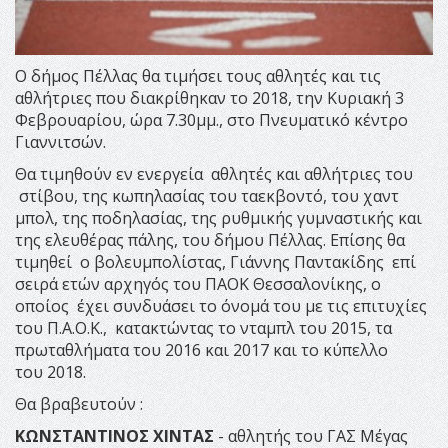
Ο δήμος Πέλλας θα τιμήσει τους αθλητές και τις
αθλήτριες που διακρίθηκαν το 2018, την Κυριακή 3
Φεβρουαρίου, ώρα 7.30μμ., στο Πνευματικό κέντρο
Γιαννιτσών.
Θα τιμηθούν εν ενεργεία αθλητές και αθλήτριες του
στίβου, της κωπηλασίας του ταεκβοντό, του χαντ
μπολ, της ποδηλασίας, της ρυθμικής γυμναστικής και
της ελευθέρας πάλης, του δήμου Πέλλας. Επίσης θα
τιμηθεί ο βολευμπολίστας, Γιάννης Παντακίδης επί
σειρά ετών αρχηγός του ΠΑΟΚ Θεσσαλονίκης, ο
οποίος έχει συνδυάσει το όνομά του με τις επιτυχίες
του Π.Α.Ο.Κ., κατακτώντας το νταμπλ του 2015, τα
πρωταθλήματα του 2016 και 2017 και το κύπελλο
του 2018.
Θα βραβευτούν :
ΚΩΝΣΤΑΝΤΙΝΟΣ XINTΑΣ
- αθλητής του ΓΑΣ Μέγας