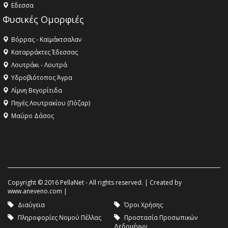
Eδεσσα
Φυσικές Ομορφιές
Βόρρας - Καϊμάκτσαλαν
Καταρράκτες Έδεσσας
Λουτράκι - Λουτρά
Υδροβιότοπος Άγρα
Λίμνη Βεγορίτιδα
Πηγές Λουτρακίου (Πόζαρ)
Μαύρο Δάσος
Copyright © 2016 PellaNet - All rights reserved. | Created by
www.aneveno.com
|
Διαύγεια
Όροι Χρήσης
Πληροφορίες Νομού Πέλλας
Προστασία Προσωπικών
Δεδομένων