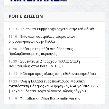
ΡΟΉ ΕΙΔΉΣΕΩΝ
19:13 -
Το πρώτο Puppy Yoga έρχεται στην Χαλκιδική!
19:10 -
Επίσκεψη αυστραλών τουριστικών
δημοσιογράφων στην Πέλλα
18:56 -
Βάζουμε τα μπάζα στη θέση τους –
Προλαμβάνουμε τις πυρκαγιές
13:39 -
Συνέντευξη Δημάρχου Πέλλας Στάθη
Φουντουκίδη στον Pella FM 103,3
14:44 -
Κάλεσμα προς όλους τους εθελοντές αιμοδότες
14:23 -
Όλη η Ελλάδα ένας πολιτισμός Μουσική
εγκατάσταση Πόλεμος και «Ειρήνη;» 5, 6 Αυγούστου 2026
| Αρχαία Έδεσσα, Αρχαιολογικός Χώρος Λόγγου
14:19 -
Τοποθέτηση Λάκη Βασιλειάδη για την
Αναθεώρηση του Συντάγματος: «Σε τέτοιες κορυφαίες
θεσμικές διαδικασίες υπάρχει μόνο η ευθύνη απέναντι