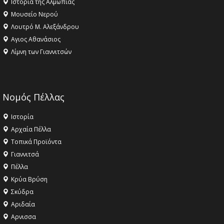
Ιστορία της Αλμωπίας
Μουσείο Νερού
Λουτρό Μ. Αλεξάνδρου
Αγιος Αθανάσιος
Λίμνη των Γιαννιτσών
Νομός Πέλλας
Ιστορία
Αρχαία Πέλλα
Τοπικά Προϊόντα
Γιαννιτσά
Πέλλα
Κρύα Βρύση
Σκύδρα
Αριδαία
Aρνισσα