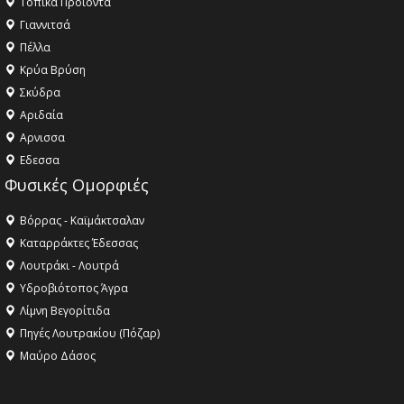
Τοπικά Προϊόντα
Γιαννιτσά
Πέλλα
Κρύα Βρύση
Σκύδρα
Αριδαία
Aρνισσα
Eδεσσα
Φυσικές Ομορφιές
Βόρρας - Καϊμάκτσαλαν
Καταρράκτες Έδεσσας
Λουτράκι - Λουτρά
Υδροβιότοπος Άγρα
Λίμνη Βεγορίτιδα
Πηγές Λουτρακίου (Πόζαρ)
Μαύρο Δάσος