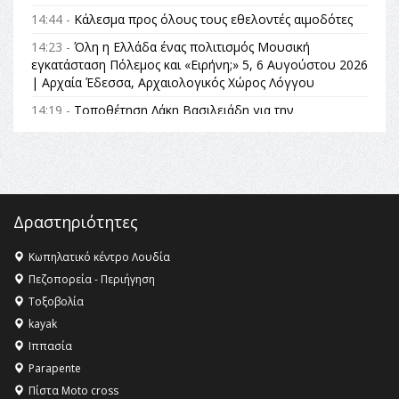
14:44 -
Κάλεσμα προς όλους τους εθελοντές αιμοδότες
14:23 -
Όλη η Ελλάδα ένας πολιτισμός Μουσική
εγκατάσταση Πόλεμος και «Ειρήνη;» 5, 6 Αυγούστου 2026
| Αρχαία Έδεσσα, Αρχαιολογικός Χώρος Λόγγου
14:19 -
Τοποθέτηση Λάκη Βασιλειάδη για την
Αναθεώρηση του Συντάγματος: «Σε τέτοιες κορυφαίες
θεσμικές διαδικασίες υπάρχει μόνο η ευθύνη απέναντι
στις επόμενες γενιές»
16:35 -
Το πρόγραμμα του ΠΑΟΚ στον δεύτερο γύρο του
Champions League!
Δραστηριότητες
16:27 -
Όλυμπος: Εντάχθηκε στον Κατάλογο Παγκόσμιας
Κληρονομιάς της UNESCO – Ομόφωνη η απόφαση Ο
Κωπηλατικό κέντρο Λουδία
Όλυμπος αναγνωρίστηκε ως φυσικό και πολιτιστικό
Πεζοπορεία - Περιήγηση
αγαθό εξέχουσας οικουμενικής αξίας για την
Τοξοβολία
ανθρωπότητα
kayak
16:18 -
ΕΝΟΡΙΑΚΕΣ ΚΑΛΟΚΑΙΡΙΝΕΣ ΔΡΑΣΕΙΣ ΓΙΑ ΠΑΙΔΙΑ
Ιππασία
ΣΤΗΝ ΕΔΕΣΣΑ
Parapente
Πίστα Moto cross