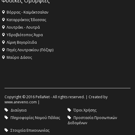
Φυσικές Ομορφιές
Βόρρας - Καϊμάκτσαλαν
Καταρράκτες Έδεσσας
Λουτράκι - Λουτρά
Υδροβιότοπος Άγρα
Λίμνη Βεγορίτιδα
Πηγές Λουτρακίου (Πόζαρ)
Μαύρο Δάσος
Copyright © 2016 PellaNet - All rights reserved. | Created by
www.aneveno.com
|
Διαύγεια
Όροι Χρήσης
Πληροφορίες Νομού Πέλλας
Προστασία Προσωπικών
Δεδομένων
Στοιχεία Επικοινωνίας