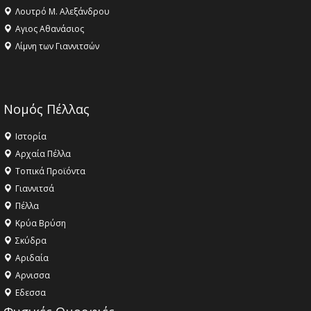
Λουτρό Μ. Αλεξάνδρου
Αγιος Αθανάσιος
Λίμνη των Γιαννιτσών
Νομός Πέλλας
Ιστορία
Αρχαία Πέλλα
Τοπικά Προϊόντα
Γιαννιτσά
Πέλλα
Κρύα Βρύση
Σκύδρα
Αριδαία
Aρνισσα
Eδεσσα