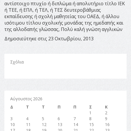
αντίστοιχο πτυχίο ή διπλώμα ή απολυτήριο τίτλο ΙΕΚ
ή ΤΕΕ, ή ΕΠΛ, ή ΤΕΛ, ή ΤΕΣ δευτεροβάθμιας
εκπαίδευσης ή σχολή μαθητείας του ΟΑΕΔ, ή άλλου
ισότιμου τίτλου σχολικής μονάδας της ημεδαπής και
της αλλοδαπής γλώσσας, Πολύ καλή γνώση αγγλικών
Δημοσιεύτηκε στις 23 Οκτωβρίου, 2013
Σχόλια
Αύγουστος 2026
Δ
Τ
Τ
Π
Π
Σ
Κ
1
2
3
4
5
6
7
8
9
10
11
12
13
14
15
16
17
18
19
20
21
22
23