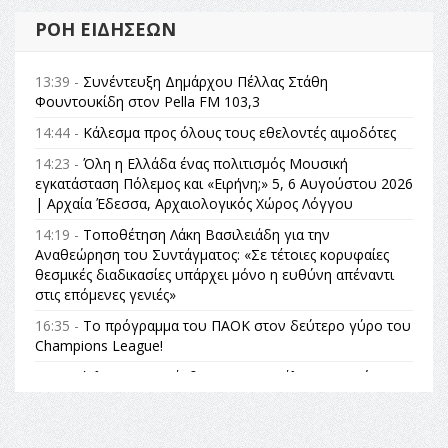
ΡΟΉ ΕΙΔΉΣΕΩΝ
13:39 -
Συνέντευξη Δημάρχου Πέλλας Στάθη
Φουντουκίδη στον Pella FM 103,3
14:44 -
Κάλεσμα προς όλους τους εθελοντές αιμοδότες
14:23 -
Όλη η Ελλάδα ένας πολιτισμός Μουσική
εγκατάσταση Πόλεμος και «Ειρήνη;» 5, 6 Αυγούστου 2026
| Αρχαία Έδεσσα, Αρχαιολογικός Χώρος Λόγγου
14:19 -
Τοποθέτηση Λάκη Βασιλειάδη για την
Αναθεώρηση του Συντάγματος: «Σε τέτοιες κορυφαίες
θεσμικές διαδικασίες υπάρχει μόνο η ευθύνη απέναντι
στις επόμενες γενιές»
16:35 -
Το πρόγραμμα του ΠΑΟΚ στον δεύτερο γύρο του
Champions League!
16:27 -
Όλυμπος: Εντάχθηκε στον Κατάλογο Παγκόσμιας
Κληρονομιάς της UNESCO – Ομόφωνη η απόφαση Ο
Όλυμπος αναγνωρίστηκε ως φυσικό και πολιτιστικό
αγαθό εξέχουσας οικουμενικής αξίας για την