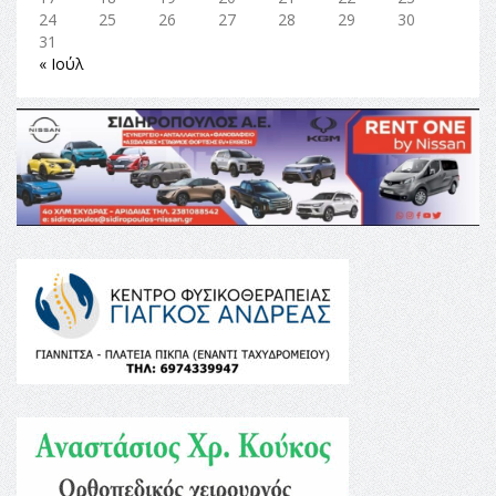
24
25
26
27
28
29
30
31
« Ιούλ