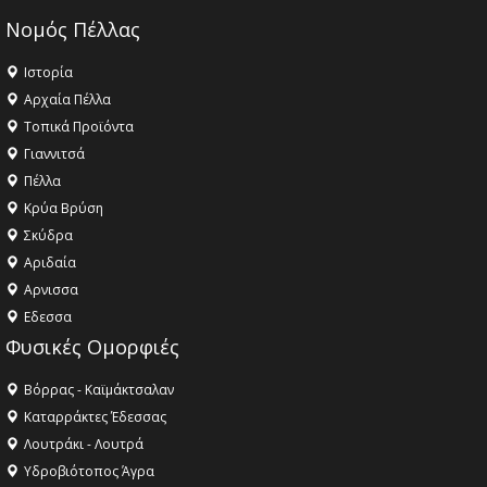
Νομός Πέλλας
Ιστορία
Αρχαία Πέλλα
Τοπικά Προϊόντα
Γιαννιτσά
Πέλλα
Κρύα Βρύση
Σκύδρα
Αριδαία
Aρνισσα
Eδεσσα
Φυσικές Ομορφιές
Βόρρας - Καϊμάκτσαλαν
Καταρράκτες Έδεσσας
Λουτράκι - Λουτρά
Υδροβιότοπος Άγρα