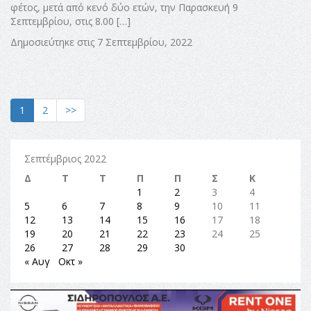
φέτος, μετά από κενό δύο ετών, την Παρασκευή 9
Σεπτεμβρίου, στις 8.00 […]
Δημοσιεύτηκε στις 7 Σεπτεμβρίου, 2022
1
2
>>
Σεπτέμβριος 2022
Δ
Τ
Τ
Π
Π
Σ
Κ
1
2
3
4
5
6
7
8
9
10
11
12
13
14
15
16
17
18
19
20
21
22
23
24
25
26
27
28
29
30
« Αυγ
Οκτ »