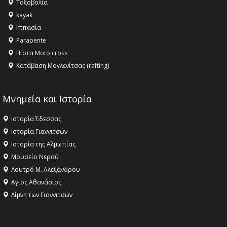
Τοξοβολία
ανθρωπότητα
kayak
16:18 -
ΕΝΟΡΙΑΚΕΣ ΚΑΛΟΚΑΙΡΙΝΕΣ ΔΡΑΣΕΙΣ ΓΙΑ ΠΑΙΔΙΑ
Ιππασία
ΣΤΗΝ ΕΔΕΣΣΑ
Parapente
Πίστα Moto cross
Κατάβαση Μογλενίτσας (rafting)
Μνημεία και Ιστορία
Ιστορία Έδεσσας
Ιστορία Γιαννιτσών
Ιστορία της Αλμωπίας
Μουσείο Νερού
Λουτρό Μ. Αλεξάνδρου
Αγιος Αθανάσιος
Λίμνη των Γιαννιτσών