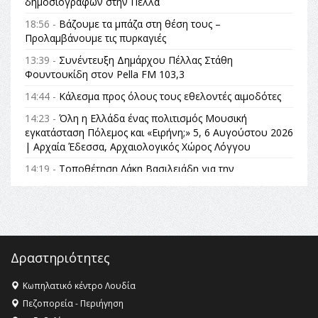
δημοσιογράφων στην Πέλλα
18:56 -
Βάζουμε τα μπάζα στη θέση τους –
Προλαμβάνουμε τις πυρκαγιές
13:39 -
Συνέντευξη Δημάρχου Πέλλας Στάθη
Φουντουκίδη στον Pella FM 103,3
14:44 -
Κάλεσμα προς όλους τους εθελοντές αιμοδότες
14:23 -
Όλη η Ελλάδα ένας πολιτισμός Μουσική
εγκατάσταση Πόλεμος και «Ειρήνη;» 5, 6 Αυγούστου 2026
| Αρχαία Έδεσσα, Αρχαιολογικός Χώρος Λόγγου
14:19 -
Τοποθέτηση Λάκη Βασιλειάδη για την
Αναθεώρηση του Συντάγματος: «Σε τέτοιες κορυφαίες
θεσμικές διαδικασίες υπάρχει μόνο η ευθύνη απέναντι
στις επόμενες γενιές»
16:35 -
Το πρόγραμμα του ΠΑΟΚ στον δεύτερο γύρο του
Champions League!
Δραστηριότητες
16:27 -
Όλυμπος: Εντάχθηκε στον Κατάλογο Παγκόσμιας
Κληρονομιάς της UNESCO – Ομόφωνη η απόφαση Ο
Κωπηλατικό κέντρο Λουδία
Όλυμπος αναγνωρίστηκε ως φυσικό και πολιτιστικό
Πεζοπορεία - Περιήγηση
αγαθό εξέχουσας οικουμενικής αξίας για την