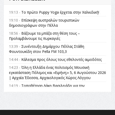
19:13 -
Το πρώτο Puppy Yoga έρχεται στην Χαλκιδική!
19:10 -
Επίσκεψη αυστραλών τουριστικών
δημοσιογράφων στην Πέλλα
18:56 -
Βάζουμε τα μπάζα στη θέση τους –
Προλαμβάνουμε τις πυρκαγιές
13:39 -
Συνέντευξη Δημάρχου Πέλλας Στάθη
Φουντουκίδη στον Pella FM 103,3
14:44 -
Κάλεσμα προς όλους τους εθελοντές αιμοδότες
14:23 -
Όλη η Ελλάδα ένας πολιτισμός Μουσική
εγκατάσταση Πόλεμος και «Ειρήνη;» 5, 6 Αυγούστου 2026
| Αρχαία Έδεσσα, Αρχαιολογικός Χώρος Λόγγου
14:19 -
Τοποθέτηση Λάκη Βασιλειάδη για την
Αναθεώρηση του Συντάγματος: «Σε τέτοιες κορυφαίες
θεσμικές διαδικασίες υπάρχει μόνο η ευθύνη απέναντι
στις επόμενες γενιές»
16:35 -
Το πρόγραμμα του ΠΑΟΚ στον δεύτερο γύρο του
Champions League!