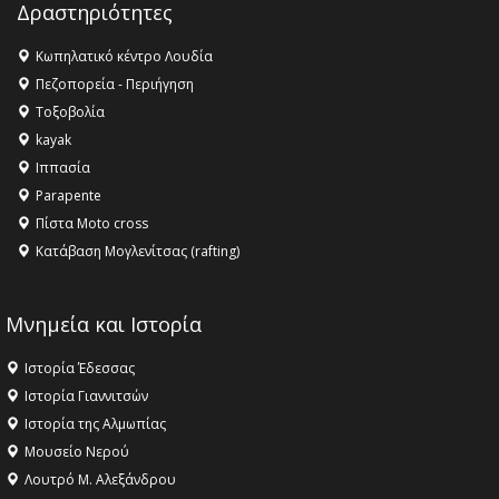
Δραστηριότητες
16:27 -
Όλυμπος: Εντάχθηκε στον Κατάλογο Παγκόσμιας
Κληρονομιάς της UNESCO – Ομόφωνη η απόφαση Ο
Κωπηλατικό κέντρο Λουδία
Όλυμπος αναγνωρίστηκε ως φυσικό και πολιτιστικό
Πεζοπορεία - Περιήγηση
αγαθό εξέχουσας οικουμενικής αξίας για την
Τοξοβολία
ανθρωπότητα
kayak
16:18 -
ΕΝΟΡΙΑΚΕΣ ΚΑΛΟΚΑΙΡΙΝΕΣ ΔΡΑΣΕΙΣ ΓΙΑ ΠΑΙΔΙΑ
Ιππασία
ΣΤΗΝ ΕΔΕΣΣΑ
Parapente
Πίστα Moto cross
Κατάβαση Μογλενίτσας (rafting)
Μνημεία και Ιστορία
Ιστορία Έδεσσας
Ιστορία Γιαννιτσών
Ιστορία της Αλμωπίας
Μουσείο Νερού
Λουτρό Μ. Αλεξάνδρου