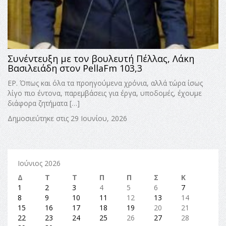
Συνέντευξη με τον βουλευτή Πέλλας, Λάκη
Βασιλειάδη στον PellaFm 103,3
ΕΡ. Όπως και όλα τα προηγούμενα χρόνια, αλλά τώρα ίσως
λίγο πιο έντονα, παρεμβάσεις για έργα, υποδομές, έχουμε
διάφορα ζητήματα […]
Δημοσιεύτηκε στις 29 Ιουνίου, 2026
Ιούνιος 2026
Δ
Τ
Τ
Π
Π
Σ
Κ
1
2
3
4
5
6
7
8
9
10
11
12
13
14
15
16
17
18
19
20
21
22
23
24
25
26
27
28