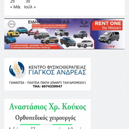
29
30
« Μάι
Ιούλ »