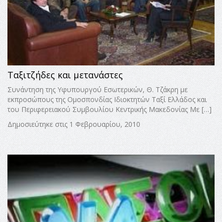
Ταξιτζήδες και μετανάστες
Συνάντηση της Υφυπουργού Εσωτερικών, Θ. Τζάκρη με
εκπροσώπους της Ομοσπονδίας Ιδιοκτητών Ταξί Ελλάδος και
του Περιφερειακού Συμβουλίου Κεντρικής Μακεδονίας Με […]
Δημοσιεύτηκε στις 1 Φεβρουαρίου, 2010