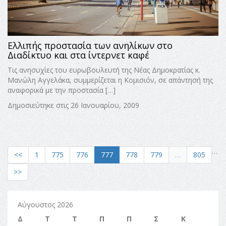
Ελλιπής προστασία των ανηλίκων στο
Διαδίκτυο και στα ίντερνετ καφέ
Τις ανησυχίες του ευρωβουλευτή της Νέας Δημοκρατίας κ.
Μανώλη Αγγελάκα, συμμερίζεται η Κομισιόν, σε απάντησή της
αναφορικά με την προστασία […]
Δημοσιεύτηκε στις 26 Ιανουαρίου, 2009
…
<<
1
775
776
777
778
779
…
805
>>
Αύγουστος 2026
Δ
Τ
Τ
Π
Π
Σ
Κ