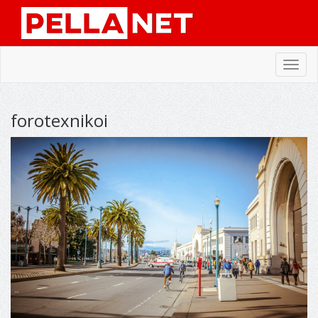
Toggl
navig
forotexnikoi