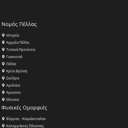
Νομός Πέλλας
Ιστορία
Αρχαία Πέλλα
Τοπικά Προϊόντα
Γιαννιτσά
Πέλλα
Κρύα Βρύση
Σκύδρα
Αριδαία
Aρνισσα
Eδεσσα
Φυσικές Ομορφιές
Βόρρας - Καϊμάκτσαλαν
Καταρράκτες Έδεσσας