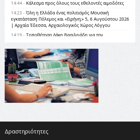
14:44 -
Κάλεσμα προς όλους τους εθελοντές αιμοδότες
14:23 -
Όλη η Ελλάδα ένας πολιτισμός Μουσική
εγκατάσταση Πόλεμος και «Ειρήνη;» 5, 6 Αυγούστου 2026
| Αρχαία Έδεσσα, Αρχαιολογικός Χώρος Λόγγου
14:19 -
Τοποθέτηση Λάκη Βασιλειάδη για την
Αναθεώρηση του Συντάγματος: «Σε τέτοιες κορυφαίες
θεσμικές διαδικασίες υπάρχει μόνο η ευθύνη απέναντι
στις επόμενες γενιές»
16:35 -
Το πρόγραμμα του ΠΑΟΚ στον δεύτερο γύρο του
Champions League!
16:27 -
Όλυμπος: Εντάχθηκε στον Κατάλογο Παγκόσμιας
Κληρονομιάς της UNESCO – Ομόφωνη η απόφαση Ο
Όλυμπος αναγνωρίστηκε ως φυσικό και πολιτιστικό
αγαθό εξέχουσας οικουμενικής αξίας για την
ανθρωπότητα
16:18 -
ΕΝΟΡΙΑΚΕΣ ΚΑΛΟΚΑΙΡΙΝΕΣ ΔΡΑΣΕΙΣ ΓΙΑ ΠΑΙΔΙΑ
ΣΤΗΝ ΕΔΕΣΣΑ
Δραστηριότητες