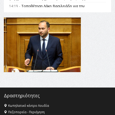
14:19 -
Τοποθέτηση Λάκη Βασιλειάδη για την
Αναθεώρηση του Συντάγματος: «Σε τέτοιες κορυφαίες
θεσμικές διαδικασίες υπάρχει μόνο η ευθύνη απέναντι
στις επόμενες γενιές»
16:35 -
Το πρόγραμμα του ΠΑΟΚ στον δεύτερο γύρο του
Champions League!
16:27 -
Όλυμπος: Εντάχθηκε στον Κατάλογο Παγκόσμιας
Κληρονομιάς της UNESCO – Ομόφωνη η απόφαση Ο
Όλυμπος αναγνωρίστηκε ως φυσικό και πολιτιστικό
αγαθό εξέχουσας οικουμενικής αξίας για την
ανθρωπότητα
16:18 -
ΕΝΟΡΙΑΚΕΣ ΚΑΛΟΚΑΙΡΙΝΕΣ ΔΡΑΣΕΙΣ ΓΙΑ ΠΑΙΔΙΑ
ΣΤΗΝ ΕΔΕΣΣΑ
Δραστηριότητες
Κωπηλατικό κέντρο Λουδία
Πεζοπορεία - Περιήγηση