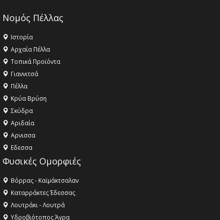
Νομός Πέλλας
Ιστορία
Αρχαία Πέλλα
Τοπικά Προϊόντα
Γιαννιτσά
Πέλλα
Κρύα Βρύση
Σκύδρα
Αριδαία
Aρνισσα
Eδεσσα
Φυσικές Ομορφιές
Βόρρας - Καϊμάκτσαλαν
Καταρράκτες Έδεσσας
Λουτράκι - Λουτρά
Υδροβιότοπος Άγρα