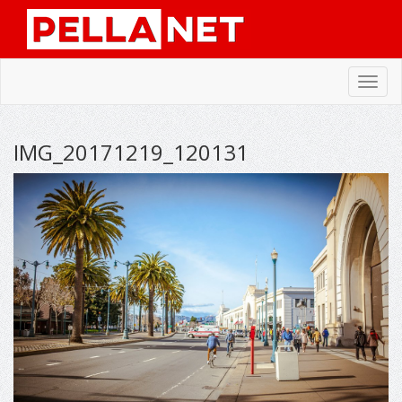
Toggl
navig
IMG_20171219_120131