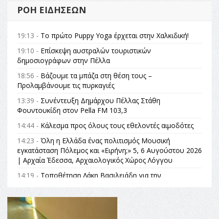
ΡΟΉ ΕΙΔΉΣΕΩΝ
19:13 -
Το πρώτο Puppy Yoga έρχεται στην Χαλκιδική!
19:10 -
Επίσκεψη αυστραλών τουριστικών
δημοσιογράφων στην Πέλλα
18:56 -
Βάζουμε τα μπάζα στη θέση τους –
Προλαμβάνουμε τις πυρκαγιές
13:39 -
Συνέντευξη Δημάρχου Πέλλας Στάθη
Φουντουκίδη στον Pella FM 103,3
14:44 -
Κάλεσμα προς όλους τους εθελοντές αιμοδότες
14:23 -
Όλη η Ελλάδα ένας πολιτισμός Μουσική
εγκατάσταση Πόλεμος και «Ειρήνη;» 5, 6 Αυγούστου 2026
| Αρχαία Έδεσσα, Αρχαιολογικός Χώρος Λόγγου
14:19 -
Τοποθέτηση Λάκη Βασιλειάδη για την
Αναθεώρηση του Συντάγματος: «Σε τέτοιες κορυφαίες
θεσμικές διαδικασίες υπάρχει μόνο η ευθύνη απέναντι
στις επόμενες γενιές»