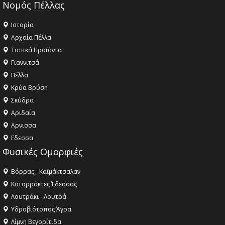
Νομός Πέλλας
Ιστορία
Αρχαία Πέλλα
Τοπικά Προϊόντα
Γιαννιτσά
Πέλλα
Κρύα Βρύση
Σκύδρα
Αριδαία
Aρνισσα
Eδεσσα
Φυσικές Ομορφιές
Βόρρας - Καϊμάκτσαλαν
Καταρράκτες Έδεσσας
Λουτράκι - Λουτρά
Υδροβιότοπος Άγρα
Λίμνη Βεγορίτιδα