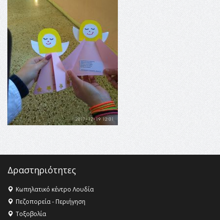
16:35 -
Το πρόγραμμα του ΠΑΟΚ στον δεύτερο γύρο του
Champions League!
16:27 -
Όλυμπος: Εντάχθηκε στον Κατάλογο Παγκόσμιας
Κληρονομιάς της UNESCO – Ομόφωνη η απόφαση Ο
Όλυμπος αναγνωρίστηκε ως φυσικό και πολιτιστικό
αγαθό εξέχουσας οικουμενικής αξίας για την
ανθρωπότητα
16:18 -
ΕΝΟΡΙΑΚΕΣ ΚΑΛΟΚΑΙΡΙΝΕΣ ΔΡΑΣΕΙΣ ΓΙΑ ΠΑΙΔΙΑ
ΣΤΗΝ ΕΔΕΣΣΑ
Δραστηριότητες
Κωπηλατικό κέντρο Λουδία
Πεζοπορεία - Περιήγηση
Τοξοβολία