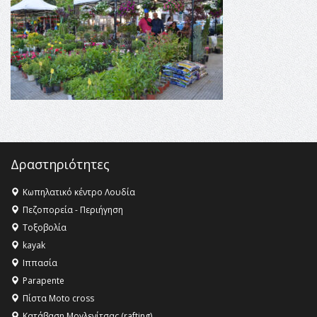
Champions League!
16:27 -
Όλυμπος: Εντάχθηκε στον Κατάλογο Παγκόσμιας
Κληρονομιάς της UNESCO – Ομόφωνη η απόφαση Ο
Όλυμπος αναγνωρίστηκε ως φυσικό και πολιτιστικό
αγαθό εξέχουσας οικουμενικής αξίας για την
ανθρωπότητα
16:18 -
ΕΝΟΡΙΑΚΕΣ ΚΑΛΟΚΑΙΡΙΝΕΣ ΔΡΑΣΕΙΣ ΓΙΑ ΠΑΙΔΙΑ
ΣΤΗΝ ΕΔΕΣΣΑ
Δραστηριότητες
Κωπηλατικό κέντρο Λουδία
Πεζοπορεία - Περιήγηση
Τοξοβολία
kayak
Ιππασία
Parapente
Πίστα Moto cross
Κατάβαση Μογλενίτσας (rafting)