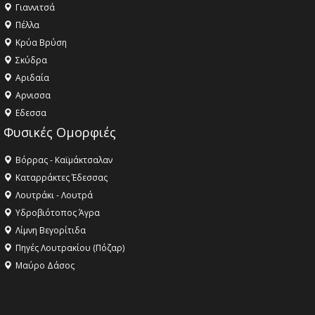
Γιαννιτσά
Πέλλα
Κρύα Βρύση
Σκύδρα
Αριδαία
Aρνισσα
Eδεσσα
Φυσικές Ομορφιές
Βόρρας - Καϊμάκτσαλαν
Καταρράκτες Έδεσσας
Λουτράκι - Λουτρά
Υδροβιότοπος Άγρα
Λίμνη Βεγορίτιδα
Πηγές Λουτρακίου (Πόζαρ)
Μαύρο Δάσος