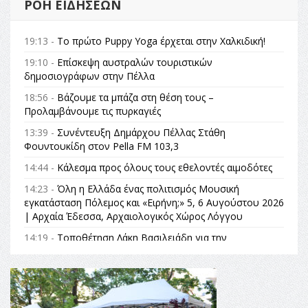
ΡΟΉ ΕΙΔΉΣΕΩΝ
19:13 -
Το πρώτο Puppy Yoga έρχεται στην Χαλκιδική!
19:10 -
Επίσκεψη αυστραλών τουριστικών
δημοσιογράφων στην Πέλλα
18:56 -
Βάζουμε τα μπάζα στη θέση τους –
Προλαμβάνουμε τις πυρκαγιές
13:39 -
Συνέντευξη Δημάρχου Πέλλας Στάθη
Φουντουκίδη στον Pella FM 103,3
14:44 -
Κάλεσμα προς όλους τους εθελοντές αιμοδότες
14:23 -
Όλη η Ελλάδα ένας πολιτισμός Μουσική
εγκατάσταση Πόλεμος και «Ειρήνη;» 5, 6 Αυγούστου 2026
| Αρχαία Έδεσσα, Αρχαιολογικός Χώρος Λόγγου
14:19 -
Τοποθέτηση Λάκη Βασιλειάδη για την
Αναθεώρηση του Συντάγματος: «Σε τέτοιες κορυφαίες
θεσμικές διαδικασίες υπάρχει μόνο η ευθύνη απέναντι
στις επόμενες γενιές»
16:35 -
Το πρόγραμμα του ΠΑΟΚ στον δεύτερο γύρο του