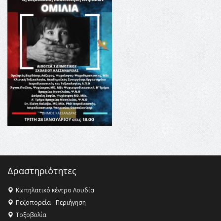
16:35 -
Το πρόγραμμα του ΠΑΟΚ στον δεύτερο γύρο του
Champions League!
16:27 -
Όλυμπος: Εντάχθηκε στον Κατάλογο Παγκόσμιας
Κληρονομιάς της UNESCO – Ομόφωνη η απόφαση Ο
Όλυμπος αναγνωρίστηκε ως φυσικό και πολιτιστικό
αγαθό εξέχουσας οικουμενικής αξίας για την
ανθρωπότητα
16:18 -
ΕΝΟΡΙΑΚΕΣ ΚΑΛΟΚΑΙΡΙΝΕΣ ΔΡΑΣΕΙΣ ΓΙΑ ΠΑΙΔΙΑ
ΣΤΗΝ ΕΔΕΣΣΑ
Δραστηριότητες
Κωπηλατικό κέντρο Λουδία
Πεζοπορεία - Περιήγηση
Τοξοβολία