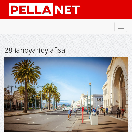
Toggl
navig
28 ianoyarioy afisa