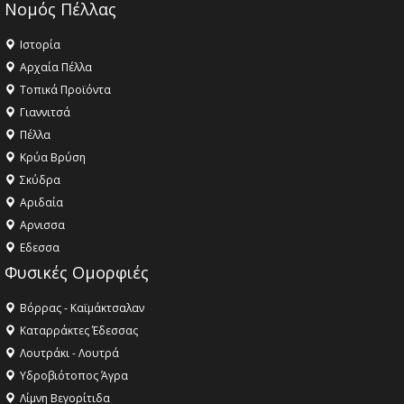
Νομός Πέλλας
Ιστορία
Αρχαία Πέλλα
Τοπικά Προϊόντα
Γιαννιτσά
Πέλλα
Κρύα Βρύση
Σκύδρα
Αριδαία
Aρνισσα
Eδεσσα
Φυσικές Ομορφιές
Βόρρας - Καϊμάκτσαλαν
Καταρράκτες Έδεσσας
Λουτράκι - Λουτρά
Υδροβιότοπος Άγρα
Λίμνη Βεγορίτιδα