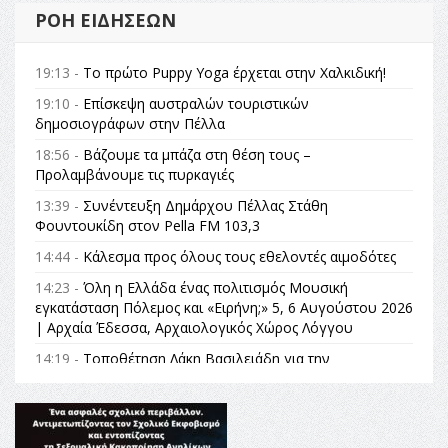
ΡΟΉ ΕΙΔΉΣΕΩΝ
19:13 -
Το πρώτο Puppy Yoga έρχεται στην Χαλκιδική!
19:10 -
Επίσκεψη αυστραλών τουριστικών
δημοσιογράφων στην Πέλλα
18:56 -
Βάζουμε τα μπάζα στη θέση τους –
Προλαμβάνουμε τις πυρκαγιές
13:39 -
Συνέντευξη Δημάρχου Πέλλας Στάθη
Φουντουκίδη στον Pella FM 103,3
14:44 -
Κάλεσμα προς όλους τους εθελοντές αιμοδότες
14:23 -
Όλη η Ελλάδα ένας πολιτισμός Μουσική
εγκατάσταση Πόλεμος και «Ειρήνη;» 5, 6 Αυγούστου 2026
| Αρχαία Έδεσσα, Αρχαιολογικός Χώρος Λόγγου
14:19 -
Τοποθέτηση Λάκη Βασιλειάδη για την
Αναθεώρηση του Συντάγματος: «Σε τέτοιες κορυφαίες
θεσμικές διαδικασίες υπάρχει μόνο η ευθύνη απέναντι
στις επόμενες γενιές»