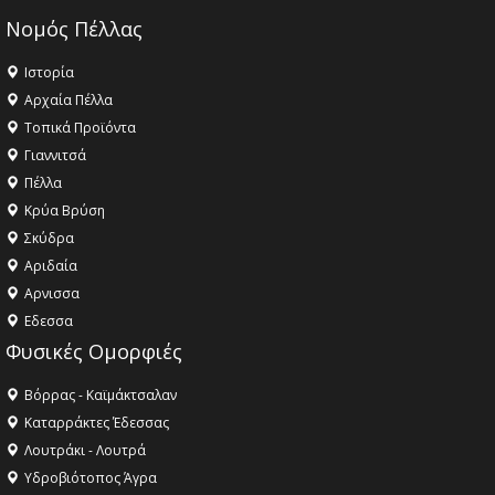
Νομός Πέλλας
Ιστορία
Αρχαία Πέλλα
Τοπικά Προϊόντα
Γιαννιτσά
Πέλλα
Κρύα Βρύση
Σκύδρα
Αριδαία
Aρνισσα
Eδεσσα
Φυσικές Ομορφιές
Βόρρας - Καϊμάκτσαλαν
Καταρράκτες Έδεσσας
Λουτράκι - Λουτρά
Υδροβιότοπος Άγρα