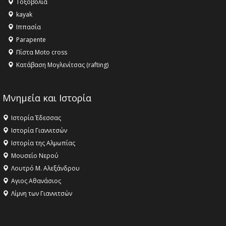
Τοξοβολία
kayak
Ιππασία
Parapente
Πίστα Moto cross
Κατάβαση Μογλενίτσας (rafting)
Μνημεία και Ιστορία
Ιστορία Έδεσσας
Ιστορία Γιαννιτσών
Ιστορία της Αλμωπίας
Μουσείο Νερού
Λουτρό Μ. Αλεξάνδρου
Αγιος Αθανάσιος
Λίμνη των Γιαννιτσών