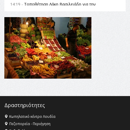
14:19 -
Τοποθέτηση Λάκη Βασιλειάδη για την
Αναθεώρηση του Συντάγματος: «Σε τέτοιες κορυφαίες
θεσμικές διαδικασίες υπάρχει μόνο η ευθύνη απέναντι
στις επόμενες γενιές»
16:35 -
Το πρόγραμμα του ΠΑΟΚ στον δεύτερο γύρο του
Champions League!
16:27 -
Όλυμπος: Εντάχθηκε στον Κατάλογο Παγκόσμιας
Κληρονομιάς της UNESCO – Ομόφωνη η απόφαση Ο
Όλυμπος αναγνωρίστηκε ως φυσικό και πολιτιστικό
αγαθό εξέχουσας οικουμενικής αξίας για την
ανθρωπότητα
16:18 -
ΕΝΟΡΙΑΚΕΣ ΚΑΛΟΚΑΙΡΙΝΕΣ ΔΡΑΣΕΙΣ ΓΙΑ ΠΑΙΔΙΑ
ΣΤΗΝ ΕΔΕΣΣΑ
Δραστηριότητες
Κωπηλατικό κέντρο Λουδία
Πεζοπορεία - Περιήγηση