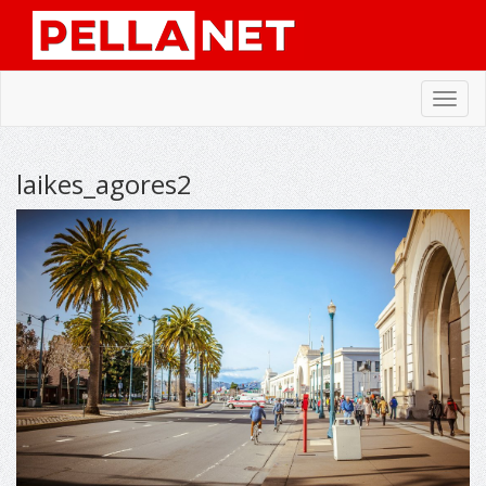
Toggl
navig
laikes_agores2