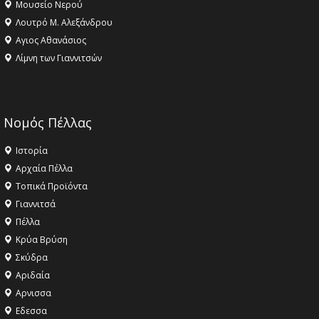
Μουσείο Νερού
Λουτρό Μ. Αλεξάνδρου
Αγιος Αθανάσιος
Λίμνη των Γιαννιτσών
Νομός Πέλλας
Ιστορία
Αρχαία Πέλλα
Τοπικά Προϊόντα
Γιαννιτσά
Πέλλα
Κρύα Βρύση
Σκύδρα
Αριδαία
Aρνισσα
Eδεσσα