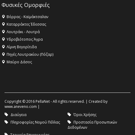
Φυσικές Ομορφιές
Βόρρας - Καϊμάκτσαλαν
Καταρράκτες Έδεσσας
Λουτράκι - Λουτρά
Υδροβιότοπος Άγρα
Λίμνη Βεγορίτιδα
Πηγές Λουτρακίου (Πόζαρ)
Μαύρο Δάσος
Copyright © 2016 PellaNet - All rights reserved. | Created by
www.aneveno.com
|
Διαύγεια
Όροι Χρήσης
Πληροφορίες Νομού Πέλλας
Προστασία Προσωπικών
Δεδομένων
Στοιχεία Επικοινωνίας