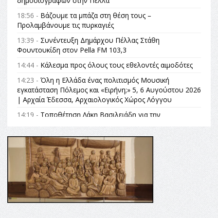
δημοσιογράφων στην Πέλλα
18:56 -
Βάζουμε τα μπάζα στη θέση τους –
Προλαμβάνουμε τις πυρκαγιές
13:39 -
Συνέντευξη Δημάρχου Πέλλας Στάθη
Φουντουκίδη στον Pella FM 103,3
14:44 -
Κάλεσμα προς όλους τους εθελοντές αιμοδότες
14:23 -
Όλη η Ελλάδα ένας πολιτισμός Μουσική
εγκατάσταση Πόλεμος και «Ειρήνη;» 5, 6 Αυγούστου 2026
| Αρχαία Έδεσσα, Αρχαιολογικός Χώρος Λόγγου
14:19 -
Τοποθέτηση Λάκη Βασιλειάδη για την
Αναθεώρηση του Συντάγματος: «Σε τέτοιες κορυφαίες
θεσμικές διαδικασίες υπάρχει μόνο η ευθύνη απέναντι
στις επόμενες γενιές»
16:35 -
Το πρόγραμμα του ΠΑΟΚ στον δεύτερο γύρο του
Champions League!
16:27 -
Όλυμπος: Εντάχθηκε στον Κατάλογο Παγκόσμιας
Κληρονομιάς της UNESCO – Ομόφωνη η απόφαση Ο
Όλυμπος αναγνωρίστηκε ως φυσικό και πολιτιστικό
αγαθό εξέχουσας οικουμενικής αξίας για την