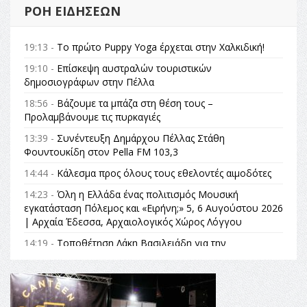
ΡΟΉ ΕΙΔΉΣΕΩΝ
19:13 -
Το πρώτο Puppy Yoga έρχεται στην Χαλκιδική!
19:10 -
Επίσκεψη αυστραλών τουριστικών
δημοσιογράφων στην Πέλλα
18:56 -
Βάζουμε τα μπάζα στη θέση τους –
Προλαμβάνουμε τις πυρκαγιές
13:39 -
Συνέντευξη Δημάρχου Πέλλας Στάθη
Φουντουκίδη στον Pella FM 103,3
14:44 -
Κάλεσμα προς όλους τους εθελοντές αιμοδότες
14:23 -
Όλη η Ελλάδα ένας πολιτισμός Μουσική
εγκατάσταση Πόλεμος και «Ειρήνη;» 5, 6 Αυγούστου 2026
| Αρχαία Έδεσσα, Αρχαιολογικός Χώρος Λόγγου
14:19 -
Τοποθέτηση Λάκη Βασιλειάδη για την
Αναθεώρηση του Συντάγματος: «Σε τέτοιες κορυφαίες
θεσμικές διαδικασίες υπάρχει μόνο η ευθύνη απέναντι
στις επόμενες γενιές»
16:35 -
Το πρόγραμμα του ΠΑΟΚ στον δεύτερο γύρο του