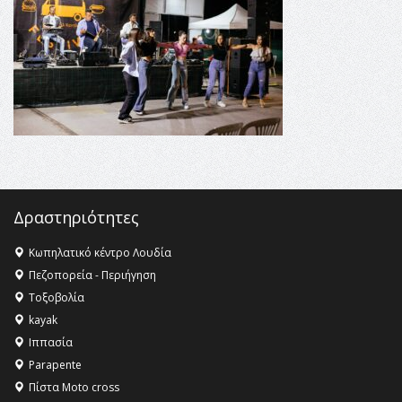
Champions League!
16:27 -
Όλυμπος: Εντάχθηκε στον Κατάλογο Παγκόσμιας
Κληρονομιάς της UNESCO – Ομόφωνη η απόφαση Ο
Όλυμπος αναγνωρίστηκε ως φυσικό και πολιτιστικό
αγαθό εξέχουσας οικουμενικής αξίας για την
ανθρωπότητα
16:18 -
ΕΝΟΡΙΑΚΕΣ ΚΑΛΟΚΑΙΡΙΝΕΣ ΔΡΑΣΕΙΣ ΓΙΑ ΠΑΙΔΙΑ
ΣΤΗΝ ΕΔΕΣΣΑ
Δραστηριότητες
Κωπηλατικό κέντρο Λουδία
Πεζοπορεία - Περιήγηση
Τοξοβολία
kayak
Ιππασία
Parapente
Πίστα Moto cross