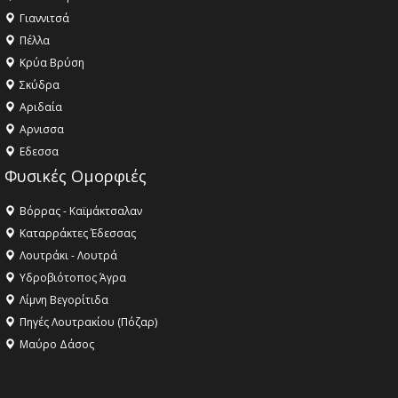
Γιαννιτσά
Πέλλα
Κρύα Βρύση
Σκύδρα
Αριδαία
Aρνισσα
Eδεσσα
Φυσικές Ομορφιές
Βόρρας - Καϊμάκτσαλαν
Καταρράκτες Έδεσσας
Λουτράκι - Λουτρά
Υδροβιότοπος Άγρα
Λίμνη Βεγορίτιδα
Πηγές Λουτρακίου (Πόζαρ)
Μαύρο Δάσος