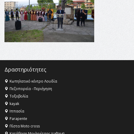
Champions League!
16:27 -
Όλυμπος: Εντάχθηκε στον Κατάλογο Παγκόσμιας
Κληρονομιάς της UNESCO – Ομόφωνη η απόφαση Ο
Όλυμπος αναγνωρίστηκε ως φυσικό και πολιτιστικό
αγαθό εξέχουσας οικουμενικής αξίας για την
ανθρωπότητα
16:18 -
ΕΝΟΡΙΑΚΕΣ ΚΑΛΟΚΑΙΡΙΝΕΣ ΔΡΑΣΕΙΣ ΓΙΑ ΠΑΙΔΙΑ
ΣΤΗΝ ΕΔΕΣΣΑ
Δραστηριότητες
Κωπηλατικό κέντρο Λουδία
Πεζοπορεία - Περιήγηση
Τοξοβολία
kayak
Ιππασία
Parapente
Πίστα Moto cross
Κατάβαση Μογλενίτσας (rafting)