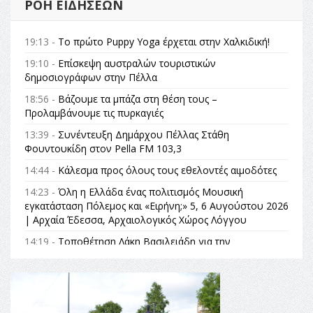
ΡΟΉ ΕΙΔΉΣΕΩΝ
19:13 -
Το πρώτο Puppy Yoga έρχεται στην Χαλκιδική!
19:10 -
Επίσκεψη αυστραλών τουριστικών
δημοσιογράφων στην Πέλλα
18:56 -
Βάζουμε τα μπάζα στη θέση τους –
Προλαμβάνουμε τις πυρκαγιές
13:39 -
Συνέντευξη Δημάρχου Πέλλας Στάθη
Φουντουκίδη στον Pella FM 103,3
14:44 -
Κάλεσμα προς όλους τους εθελοντές αιμοδότες
14:23 -
Όλη η Ελλάδα ένας πολιτισμός Μουσική
εγκατάσταση Πόλεμος και «Ειρήνη;» 5, 6 Αυγούστου 2026
| Αρχαία Έδεσσα, Αρχαιολογικός Χώρος Λόγγου
14:19 -
Τοποθέτηση Λάκη Βασιλειάδη για την
Αναθεώρηση του Συντάγματος: «Σε τέτοιες κορυφαίες
θεσμικές διαδικασίες υπάρχει μόνο η ευθύνη απέναντι
στις επόμενες γενιές»
16:35 -
Το πρόγραμμα του ΠΑΟΚ στον δεύτερο γύρο του