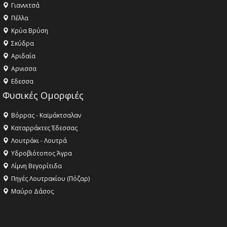
Γιαννιτσά
Πέλλα
Κρύα Βρύση
Σκύδρα
Αριδαία
Aρνισσα
Eδεσσα
Φυσικές Ομορφιές
Βόρρας - Καϊμάκτσαλαν
Καταρράκτες Έδεσσας
Λουτράκι - Λουτρά
Υδροβιότοπος Άγρα
Λίμνη Βεγορίτιδα
Πηγές Λουτρακίου (Πόζαρ)
Μαύρο Δάσος