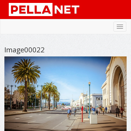
Toggl
navig
Image00022