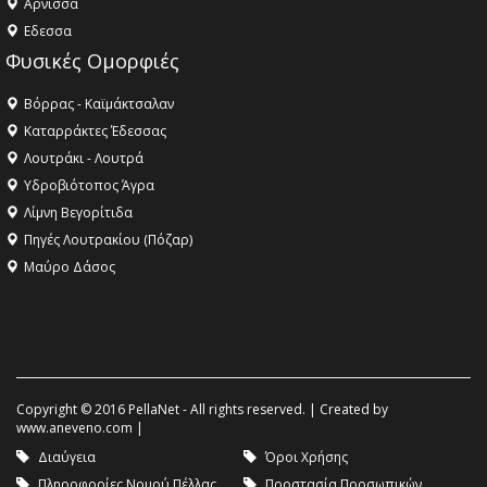
Aρνισσα
Eδεσσα
Φυσικές Ομορφιές
Βόρρας - Καϊμάκτσαλαν
Καταρράκτες Έδεσσας
Λουτράκι - Λουτρά
Υδροβιότοπος Άγρα
Λίμνη Βεγορίτιδα
Πηγές Λουτρακίου (Πόζαρ)
Μαύρο Δάσος
Copyright © 2016 PellaNet - All rights reserved. | Created by
www.aneveno.com
|
Διαύγεια
Όροι Χρήσης
Πληροφορίες Νομού Πέλλας
Προστασία Προσωπικών