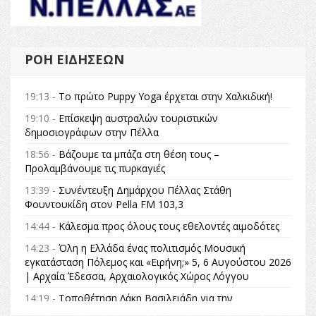
ΡΟΉ ΕΙΔΉΣΕΩΝ
19:13 -
Το πρώτο Puppy Yoga έρχεται στην Χαλκιδική!
19:10 -
Επίσκεψη αυστραλών τουριστικών
δημοσιογράφων στην Πέλλα
18:56 -
Βάζουμε τα μπάζα στη θέση τους –
Προλαμβάνουμε τις πυρκαγιές
13:39 -
Συνέντευξη Δημάρχου Πέλλας Στάθη
Φουντουκίδη στον Pella FM 103,3
14:44 -
Κάλεσμα προς όλους τους εθελοντές αιμοδότες
14:23 -
Όλη η Ελλάδα ένας πολιτισμός Μουσική
εγκατάσταση Πόλεμος και «Ειρήνη;» 5, 6 Αυγούστου 2026
| Αρχαία Έδεσσα, Αρχαιολογικός Χώρος Λόγγου
14:19 -
Τοποθέτηση Λάκη Βασιλειάδη για την
Αναθεώρηση του Συντάγματος: «Σε τέτοιες κορυφαίες