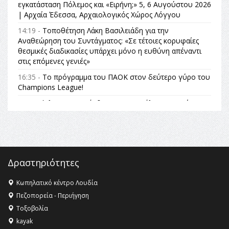
εγκατάσταση Πόλεμος και «Ειρήνη;» 5, 6 Αυγούστου 2026
| Αρχαία Έδεσσα, Αρχαιολογικός Χώρος Λόγγου
14:19 -
Τοποθέτηση Λάκη Βασιλειάδη για την
Αναθεώρηση του Συντάγματος: «Σε τέτοιες κορυφαίες
θεσμικές διαδικασίες υπάρχει μόνο η ευθύνη απέναντι
στις επόμενες γενιές»
16:35 -
Το πρόγραμμα του ΠΑΟΚ στον δεύτερο γύρο του
Champions League!
16:27 -
Όλυμπος: Εντάχθηκε στον Κατάλογο Παγκόσμιας
Κληρονομιάς της UNESCO – Ομόφωνη η απόφαση Ο
Όλυμπος αναγνωρίστηκε ως φυσικό και πολιτιστικό
αγαθό εξέχουσας οικουμενικής αξίας για την
ανθρωπότητα
16:18 -
ΕΝΟΡΙΑΚΕΣ ΚΑΛΟΚΑΙΡΙΝΕΣ ΔΡΑΣΕΙΣ ΓΙΑ ΠΑΙΔΙΑ
Δραστηριότητες
ΣΤΗΝ ΕΔΕΣΣΑ
Κωπηλατικό κέντρο Λουδία
16:15 -
Εργασίες συντήρησης οδοφωτισμού στην Ενωτική
Πεζοπορεία - Περιήγηση
Οδό Σίνδου από την Περιφέρεια Κεντρικής Μακεδονίας
Τοξοβολία
11:36 -
Λάκης Βασιλειάδης, Συνέντευξη PellaFm 103,3 για
kayak
το Μουσείο της Πέλλας, Λουτρά Πόζαρ και Χιονοδρομικό