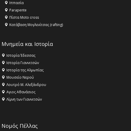
Ιππασία
18:09 -
Αυτό το καλοκαίρι δίνουμε ραντεβού στο πιο
Parapente
όμορφο θερινό σινεμά της Ελλάδας!
Πίστα Moto cross
Κατάβαση Μογλενίτσας (rafting)
Μνημεία και Ιστορία
Ιστορία Έδεσσας
Ιστορία Γιαννιτσών
Ιστορία της Αλμωπίας
Μουσείο Νερού
Λουτρό Μ. Αλεξάνδρου
Αγιος Αθανάσιος
Λίμνη των Γιαννιτσών
Νομός Πέλλας