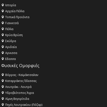
Ιστορία
Αρχαία Πέλλα
Τοπικά Προϊόντα
Γιαννιτσά
Πέλλα
Κρύα Βρύση
Σκύδρα
Αριδαία
Aρνισσα
Eδεσσα
Φυσικές Ομορφιές
Βόρρας - Καϊμάκτσαλαν
Καταρράκτες Έδεσσας
Λουτράκι - Λουτρά
Υδροβιότοπος Άγρα
Λίμνη Βεγορίτιδα
Πηγές Λουτρακίου (Πόζαρ)